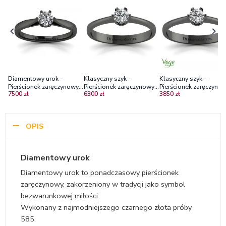
Diamentowy urok -
Klasyczny szyk -
Klasyczny szyk -
Pierścionek zaręczynowy z
Pierścionek zaręczynowy z
Pierścionek zaręczynow
7500 zł
6300 zł
3850 zł
czarnego złota z
czarnego złota z
czarnego złota z
diamentem
brylantem Si1/H
diamentem syntetyczn
OPIS
Diamentowy urok
Diamentowy urok to ponadczasowy pierścionek
zaręczynowy, zakorzeniony w tradycji jako symbol
bezwarunkowej miłości.
Wykonany z najmodniejszego czarnego złota próby
585.