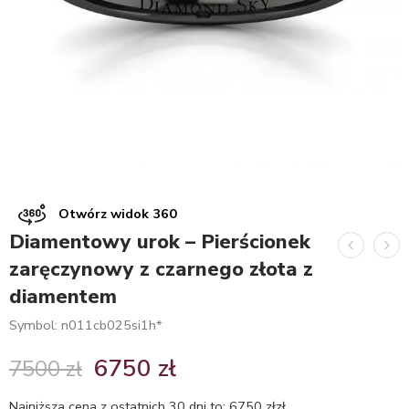
Otwórz widok 360
Diamentowy urok – Pierścionek
zaręczynowy z czarnego złota z
diamentem
Symbol: n011cb025si1h*
6750
zł
7500
zł
Najniższa cena z ostatnich 30 dni to:
6750
zł
zł