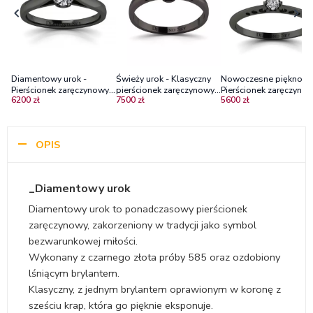
Diamentowy urok -
Świeży urok - Klasyczny
Nowoczesne piękno -
Pierścionek zaręczynowy z
pierścionek zaręczynowy z
Pierścionek zaręczynow
6200 zł
7500 zł
5600 zł
czarnego złota z
czarnego złota z
czarnego złota z
diamentem
diamentem
diamentem
OPIS
_Diamentowy urok
Diamentowy urok to ponadczasowy pierścionek
zaręczynowy, zakorzeniony w tradycji jako symbol
bezwarunkowej miłości.
Wykonany z czarnego złota próby 585 oraz ozdobiony
lśniącym brylantem.
Klasyczny, z jednym brylantem oprawionym w koronę z
sześciu krap, która go pięknie eksponuje.