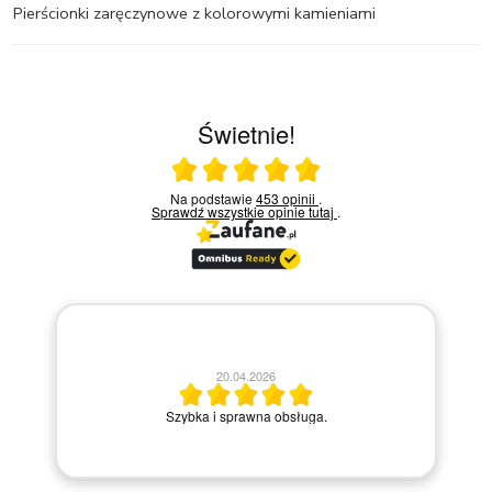
Pierścionki zaręczynowe z kolorowymi kamieniami
Świetnie!
Ocena średnia 5 na 5
Na podstawie
453 opinii
.
Sprawdź wszystkie opinie
tutaj
.
20.04.2026
Miły kontakt tel
Szybka i sprawna obsługa.
kroku prowad