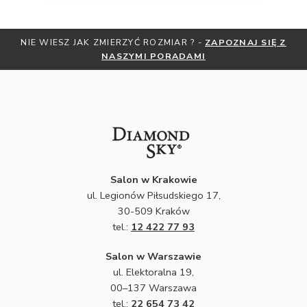
POZNAJ SIĘ Z
OTRZYMAJ BEZPŁATNĄ MIARKĘ JUBILERSKĄ 
ZNIŻKI
ZAPISZ SIĘ DO NEWSLETT
Salon w Krakowie
ul. Legionów Piłsudskiego 17,
30-509 Kraków
tel.:
12 422 77 93
Salon w Warszawie
ul. Elektoralna 19,
00–137 Warszawa
tel.:
22 654 73 42