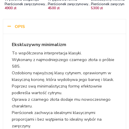
Pierścionek zaręczynowy
Pierścionek zaręczynowy z
Pierścionek zaręczynow
4900 zł
4500 zł
5300 zł
Diamond Sky, czarne
czarnego złota z szafirem
czarnego złota z
złoto, cytryn
diamentem - wersja
masywniejsza
OPIS
Ekskluzywny minimalizm
To współczesna interpretacja klasyki.
Wykonany z najmodniejszego czarnego złota o próbie
585.
Ozdobiony najwyższej klasy cytynem, oprawionym w
klasyczną koronę, która wydobywa jego barwę i blask.
Poprzez swą minimalistyczną formę efektownie
podkreśla wartość cytrynu.
Oprawa z czarnego złota dodaje mu nowoczesnego
charakteru.
Pierścionek zachwyca idealnymi klasycznymi
proporcjami i bez wątpienia to idealny wybór na
zaręczyny.