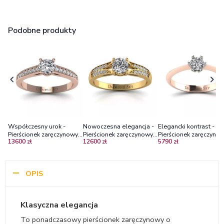
Podobne produkty
Współczesny urok -
Nowoczesna elegancja -
Elegancki kontrast -
Pierścionek zaręczynowy z
Pierścionek zaręczynowy z
Pierścionek zaręczynow
13600 zł
12600 zł
5790 zł
różowego złota z
żółtego złota z brylantami
brylantem, różowe i bi
diamentami VS1/H
VS2/I
złoto, próba 585
OPIS
Klasyczna elegancja
To ponadczasowy pierścionek zaręczynowy o