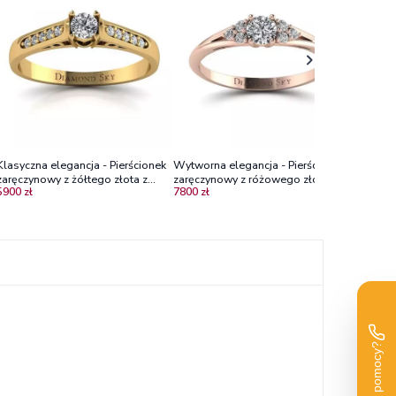
zaręczyn
13600 zł
diament
Klasyczna elegancja - Pierścionek
Wytworna elegancja - Pierścionek
zaręczynowy z żółtego złota z
zaręczynowy z różowego złota z
5900 zł
7800 zł
diamentami Vvs2/H
diamentami Vs2/G