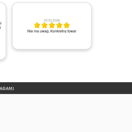
2
03.03.2026
i
i
Wszystko ok, ba
Nie ma uwag. Konkretny towar
kontakci
RADAMI