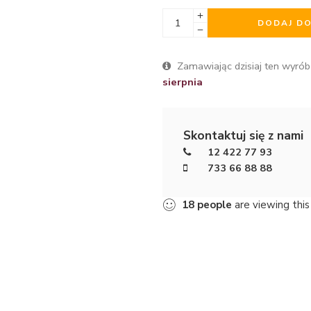
DODAJ D
Zamawiając dzisiaj ten wyrób
sierpnia
Skontaktuj się z nami
12 422 77 93
733 66 88 88
18
people
are viewing this