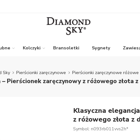
lubne
Kolczyki
Bransoletki
Sygnety
Zawiesz
d Sky
Pierścionki zaręczynowe
Pierścionki zaręczynowe różowe 
a – Pierścionek zaręczynowy z różowego złota 
Klasyczna elegancja
z różowego złota z
Symbol: n093rb011vvs2h*