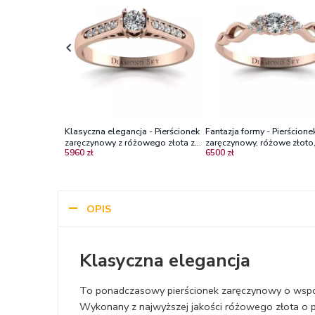
Klasyczna elegancja - Pierścionek
Fantazja formy - Pierścione
zaręczynowy z różowego złota z
zaręczynowy, różowe złoto
5960 zł
6500 zł
diamentami Vs1/F
diamenty VVS2/H
OPIS
Klasyczna elegancja
To ponadczasowy pierścionek zaręczynowy o współc
Wykonany z najwyższej jakości różowego złota o p