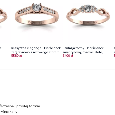
k
Klasyczna elegancja - Pierścionek
Fantazja formy - Pierścionek
,
zaręczynowy z różowego złota z
zaręczynowy, różowe złoto,
5580 zł
6400 zł
diamentami
diamenty VS2/G
zesnej, prostej formie.
róbie 585.