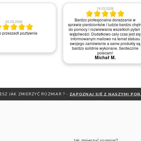
18.03.2026
Bardzo profesjonalne doradzanie w
20.03.2026
sprawie pierścionków i ludzie bardzo chętn
do pomocy i rozwiewania wszelkich pytań 
 przeszedł poztywnie
wątpliwości. Dodatkowo cały czas jest się
informowanym mailowo na temat statusu
swojego zamówienie a same produkty są
bardzo solidnie wykonane. Serdecznie
polecam!
Michał M.
ESZ JAK ZMIERZYĆ ROZMIAR ? -
ZAPOZNAJ SIĘ Z NASZYMI PO
Jak zmierzyć rozmiar?