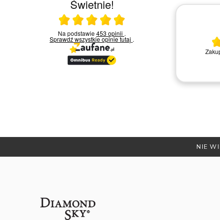
Świetnie!
Ocena średnia 5 na 5
23.03.2026
Na podstawie
453 opinii
.
Sprawdź wszystkie opinie
tutaj
.
Bardzo miła i kompetentna obsługa.
Zakup
Polecam
Remigiusz D.
NIE WI