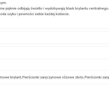
wym.
ne pięknie odbijają światło i wydobywają blask brylantu centralnego.
doda szyku i pewności siebie każdej kobiecie.
ynowe brylant
,
Pierścionki zaręczynowe różowe złoto
,
Pierścionki za