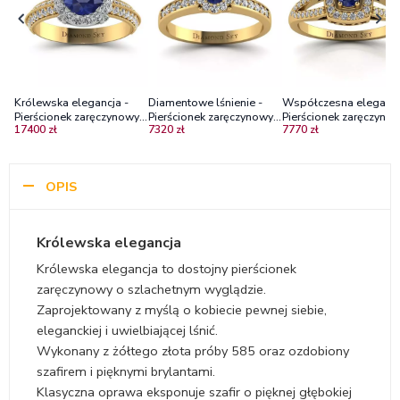
Królewska elegancja -
Diamentowe lśnienie -
Współczesna elegancj
Pierścionek zaręczynowy z
Pierścionek zaręczynowy z
Pierścionek zaręczynow
17400 zł
7320 zł
7770 zł
żółtego oraz białego
żółtego złota z szafirem i
szafirem i diamentami,
złota z szafirem i
brylantami
żółte złoto, próba 585
diamentami
OPIS
Królewska elegancja
Królewska elegancja to dostojny pierścionek
zaręczynowy o szlachetnym wyglądzie.
Zaprojektowany z myślą o kobiecie pewnej siebie,
eleganckiej i uwielbiającej lśnić.
Wykonany z żółtego złota próby 585 oraz ozdobiony
szafirem i pięknymi brylantami.
Klasyczna oprawa eksponuje szafir o pięknej głębokiej