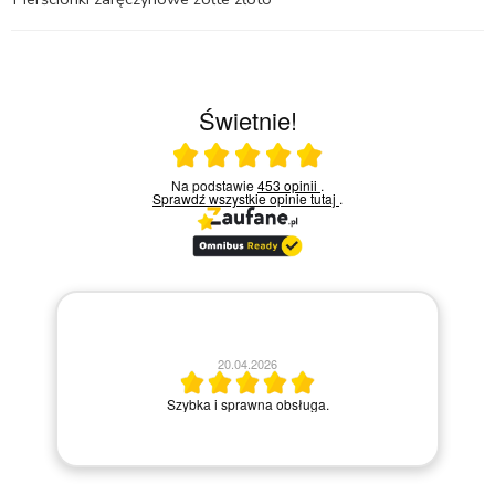
Świetnie!
Ocena średnia 5 na 5
Na podstawie
453 opinii
.
Sprawdź wszystkie opinie
tutaj
.
20.04.2026
M
Szybka i sprawna obsługa.