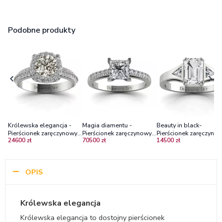
Podobne produkty
Królewska elegancja -
Magia diamentu -
Beauty in black-
Pierścionek zaręczynowy z
Pierścionek zaręczynowy z
Pierścionek zaręczynow
24600 zł
70500 zł
14500 zł
białego złota z
białego złota z
białego złota białym
diamentem 0,78 ct P1/J
diamentem o szlifie
szafirem i diamentami
princessa i brylantami
OPIS
Królewska elegancja
Królewska elegancja to dostojny pierścionek