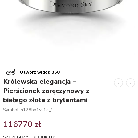
Otwórz widok 360
Królewska elegancja –
Pierścionek zaręczynowy z
białego złota z brylantami
Symbol: n128bb1vs1d_*
116770
zł
SZCZEGÓŁY PRODUKTU: