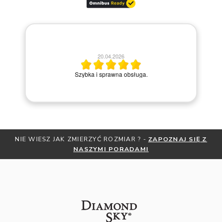
20.04.2026
M
Szybka i sprawna obsługa.
NIE WIESZ JAK ZMIERZYĆ ROZMIAR ? -
ZAPOZNAJ SIĘ Z
NASZYMI PORADAMI