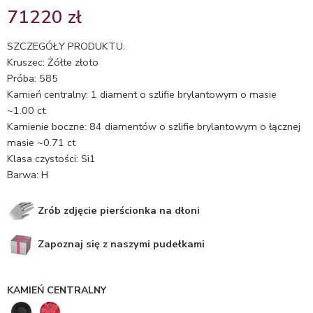
Oceniony
1
71220
zł
5.00
na 5
na
SZCZEGÓŁY PRODUKTU:
podstawie
Kruszec: Żółte złoto
oceny
Próba: 585
klienta
Kamień centralny: 1 diament o szlifie brylantowym o masie
~1.00 ct
Kamienie boczne: 84 diamentów o szlifie brylantowym o łącznej
masie ~0.71 ct
Klasa czystości: Si1
Barwa: H
Zrób zdjęcie pierścionka na dłoni
Zapoznaj się z naszymi pudełkami
KAMIEŃ CENTRALNY