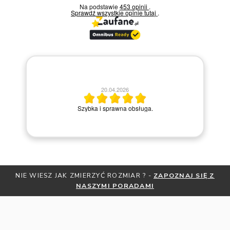
Na podstawie
453 opinii
.
Sprawdź wszystkie opinie
tutaj
.
20.04.2026
M
Szybka i sprawna obsługa.
NIE WIESZ JAK ZMIERZYĆ ROZMIAR ? -
ZAPOZNAJ SIĘ Z
NASZYMI PORADAMI