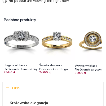
40
people
are viewing this right now
Podobne produkty
Elegancki blask -
Świeża klasyka -
Wytworny blask -
Pierścionek Diamond Sky,
Pierścionek z żółtego i
Pierścionek zaręczyno
28440 zł
24950 zł
białe złoto 585, brylanty
białego złota z
31900 zł
Diamond Sky, żółte zło
diamentami
brylant
OPIS
Królewska elegancja