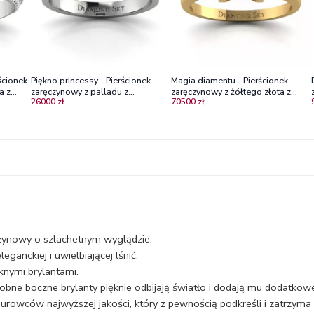
ścionek
Piękno princessy - Pierścionek
Magia diamentu - Pierścionek
a z
zaręczynowy z palladu z
zaręczynowy z żółtego złota z
26000 zł
70500 zł
diamentem
diamentem o szlifie princessa i
brylantami
czynowy o szlachetnym wyglądzie.
ganckiej i uwielbiającej lśnić.
knymi brylantami.
robne boczne brylanty pięknie odbijają światło i dodają mu dodatkow
urowców najwyższej jakości, który z pewnością podkreśli i zatrzyma