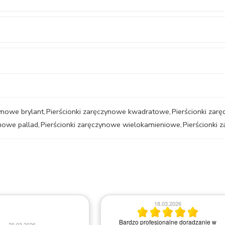
ynowe brylant
,
Pierścionki zaręczynowe kwadratowe
,
Pierścionki za
ynowe pallad
,
Pierścionki zaręczynowe wielokamieniowe
,
Pierścionki
18.03.2026
Bardzo profesjonalne doradzanie w
20.03.2026