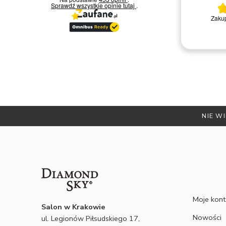
Sprawdź wszystkie opinie
tutaj
.
Bardzo miła i kompetentna obsługa.
Zakup
Polecam
Remigiusz D.
NIE WI
Moje kon
Salon w Krakowie
Nowości
ul. Legionów Piłsudskiego 17,