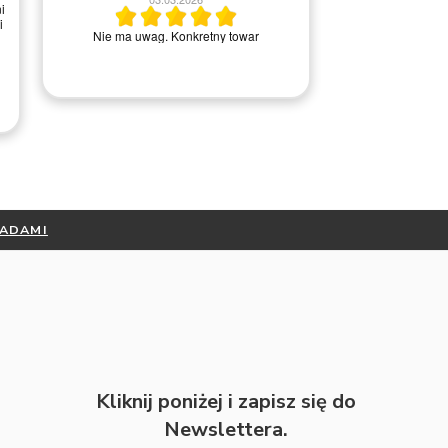
i
i
Wszystko ok, ba
Nie ma uwag. Konkretny towar
kontakci
RADAMI
Kliknij poniżej i zapisz się do
Newslettera.