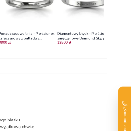
Ponadczasowa linia - Pierścionek
Diamentowy błysk - Pierścionek
zaręczynowy z palladu z
zaręczynowy Diamond Sky, pallad,
9900 zł
12500 zł
diamentami
brylanty
ego blasku.
 wyjątkową chwilę.