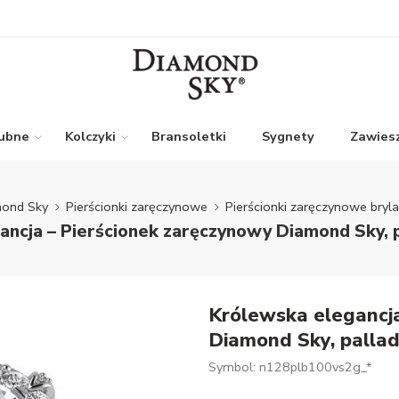
lubne
Kolczyki
Bransoletki
Sygnety
Zawiesz
ond Sky
Pierścionki zaręczynowe
Pierścionki zaręczynowe bryla
ncja – Pierścionek zaręczynowy Diamond Sky, 
Królewska elegancja
Diamond Sky, pallad
Symbol: n128plb100vs2g_*