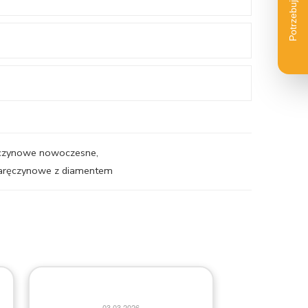
ręczynowe nowoczesne
,
 zaręczynowe z diamentem
2
03.03.2026