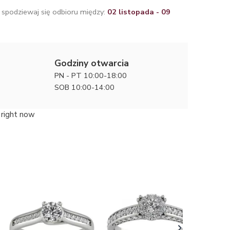
 spodziewaj się odbioru między:
02 listopada - 09
Godziny otwarcia
PN - PT 10:00-18:00
SOB 10:00-14:00
 right now
Królewsk
zaręczyn
24600 zł
diamente