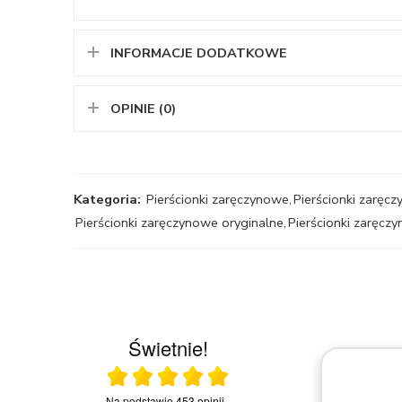
INFORMACJE DODATKOWE
OPINIE (0)
Kategoria:
Pierścionki zaręczynowe
,
Pierścionki zaręcz
Pierścionki zaręczynowe oryginalne
,
Pierścionki zaręcz
Świetnie!
Ocena średnia 5 na 5
23.03.2026
Na podstawie
453 opinii
.