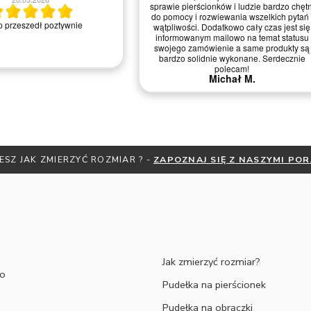
sprawie pierścionków i ludzie bardzo chętn
do pomocy i rozwiewania wszelkich pytań 
 przeszedł poztywnie
wątpliwości. Dodatkowo cały czas jest się
informowanym mailowo na temat statusu
swojego zamówienie a same produkty są
bardzo solidnie wykonane. Serdecznie
polecam!
Michał M.
ESZ JAK ZMIERZYĆ ROZMIAR ? -
ZAPOZNAJ SIĘ Z NASZYMI PO
Jak zmierzyć rozmiar?
to
Pudełka na pierścionek
Pudełka na obrączki