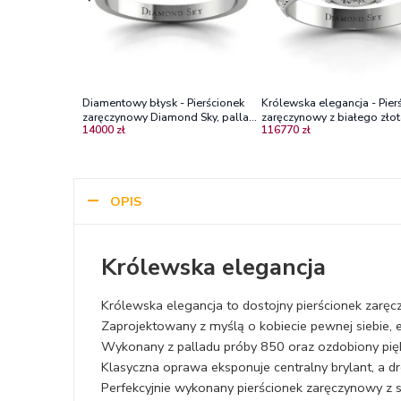
Diamentowy błysk - Pierścionek
Królewska elegancja - Pier
zaręczynowy Diamond Sky, pallad,
zaręczynowy z białego złot
14000 zł
116770 zł
brylanty VS1/E
brylantami
OPIS
Królewska elegancja
Królewska elegancja to dostojny pierścionek zarę
Zaprojektowany z myślą o kobiecie pewnej siebie, ele
Wykonany z palladu próby 850 oraz ozdobiony pię
Klasyczna oprawa eksponuje centralny brylant, a d
Perfekcyjnie wykonany pierścionek zaręczynowy z s