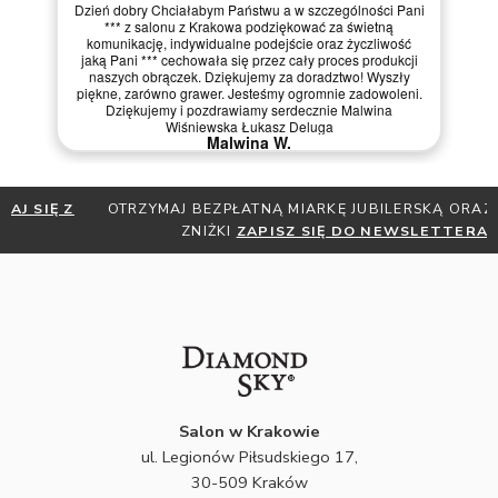
 a w szczególności Pani
30.04.2026
ziękować za świetną
ejście oraz życzliwość
Fantastyczny salon - polecam
ez cały proces produkcji
Dariusz U.
 za doradztwo! Wyszły
my ogromnie zadowoleni.
serdecznie Malwina
sz Deluga
 W.
OTRZYMAJ BEZPŁATNĄ MIARKĘ JUBILERSKĄ ORAZ DO 30%
ZNIŻKI
ZAPISZ SIĘ DO NEWSLETTERA
Salon w Krakowie
ul. Legionów Piłsudskiego 17,
30-509 Kraków