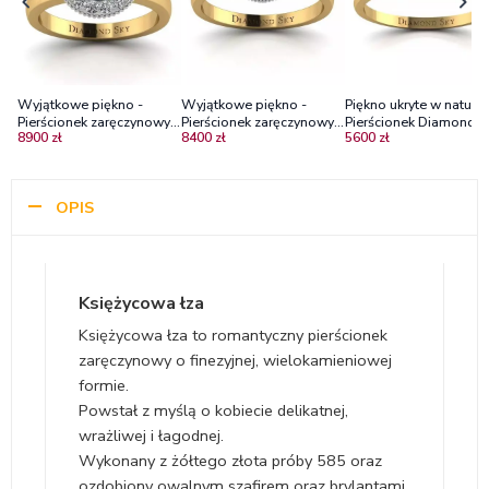
Wyjątkowe piękno -
Wyjątkowe piękno -
Piękno ukryte w naturze
Pierścionek zaręczynowy z
Pierścionek zaręczynowy z
Pierścionek Diamond Sk
8900 zł
8400 zł
5600 zł
żółtego oraz białego
żółtego oraz białego
żółte złoto, szafir,
złota z szafirem i
złota z szafirem
diamenty
diamentami
cejlońskim i diamentami
OPIS
Księżycowa łza
Księżycowa łza to romantyczny pierścionek
zaręczynowy o finezyjnej, wielokamieniowej
formie.
Powstał z myślą o kobiecie delikatnej,
wrażliwej i łagodnej.
Wykonany z żółtego złota próby 585 oraz
ozdobiony owalnym szafirem oraz brylantami