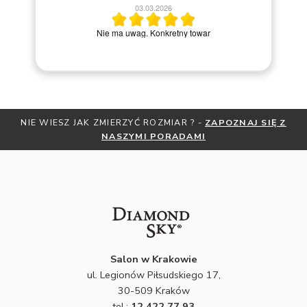
ków
03.03.2026
ich
Nie ma uwag. Konkretny towar
NIE WIESZ JAK ZMIERZYĆ ROZMIAR ? -
ZAPOZNAJ SIĘ Z
NASZYMI PORADAMI
Salon w Krakowie
ul. Legionów Piłsudskiego 17,
30-509 Kraków
tel.:
12 422 77 93