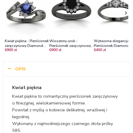
Kwiat piękna - Pierścionek
Wiosenny urok -
Wytworna elegancja -
zaręczynowy Diamond
Pierścionek zaręczynowy z
Pierścionek Diamond S
6900 zł
6900 zł
6400 zł
Sky, czarne złoto, szafir,
czarnego złota z czarnym
zaręczynowy z czarneg
diamenty
diamentem i brylantami
złota z diamentami P1
OPIS
Kwiat piękna
Kwiat piękna to romantyczny pierścionek zaręczynowy
o finezyjnej, wielokamieniowej formie.
Powstał z myślą o kobiecie delikatnej, wrażliwej i
łagodnej.
Wykonany z najmodniejszego czarnego złota próby
585.