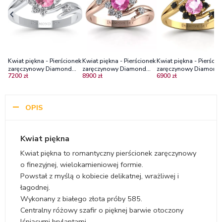
Kwiat piękna - Pierścionek
Kwiat piękna - Pierścionek
Kwiat piękna - Pierścio
zaręczynowy Diamond
zaręczynowy Diamond
zaręczynowy Diamond
7200 zł
8900 zł
6900 zł
Sky z białego złota z
Sky z różowego złota z
Sky z żółtego złota z
różowym szafirem oraz
różowym szafirem oraz
różowym szafirem ora
diamentami 585
diamentami próba 750
czarnymi diamentami 
OPIS
Kwiat piękna
Kwiat piękna to romantyczny pierścionek zaręczynowy
o finezyjnej, wielokamieniowej formie.
Powstał z myślą o kobiecie delikatnej, wrażliwej i
łagodnej.
Wykonany z białego złota próby 585.
Centralny różowy szafir o pięknej barwie otoczony
lśniącymi brylantami.