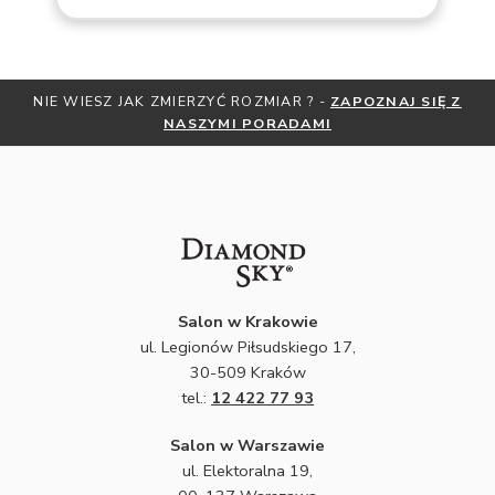
IE WIESZ JAK ZMIERZYĆ ROZMIAR ? -
ZAPOZNAJ SIĘ Z
OTRZ
NASZYMI PORADAMI
Salon w Krakowie
ul. Legionów Piłsudskiego 17,
30-509 Kraków
tel.:
12 422 77 93
Salon w Warszawie
ul. Elektoralna 19,