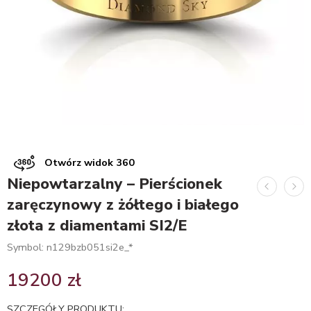
Otwórz widok 360
Niepowtarzalny – Pierścionek
zaręczynowy z żółtego i białego
złota z diamentami SI2/E
Symbol: n129bzb051si2e_*
19200
zł
SZCZEGÓŁY PRODUKTU: