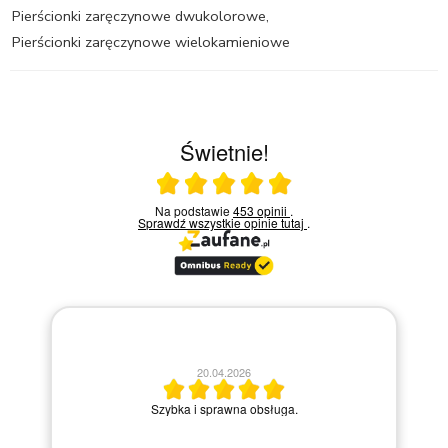
Pierścionki zaręczynowe dwukolorowe
,
Pierścionki zaręczynowe wielokamieniowe
Świetnie!
Ocena średnia 5 na 5
Na podstawie
453 opinii
.
Sprawdź wszystkie opinie
tutaj
.
20.04.2026
M
Szybka i sprawna obsługa.