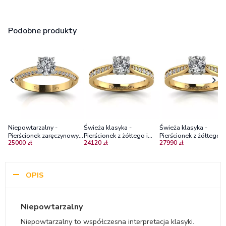
Podobne produkty
Niepowtarzalny -
Świeża klasyka -
Świeża klasyka -
Pierścionek zaręczynowy z
Pierścionek z żółtego i
Pierścionek z żółtego i
25000 zł
24120 zł
27990 zł
żółtego i białego złota z
białego złota z
białego złota z
diamentami VS1/F
diamentami Si2/D
diamentami Vs2/G
OPIS
Niepowtarzalny
Niepowtarzalny to współczesna interpretacja klasyki.