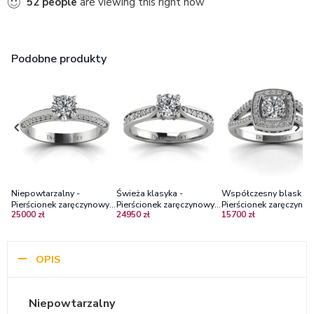
52
people
are viewing this right now
Podobne produkty
Niepowtarzalny -
Świeża klasyka -
Współczesny blask -
Pierścionek zaręczynowy z
Pierścionek zaręczynowy z
Pierścionek zaręczynow
25000 zł
24950 zł
15700 zł
białego złota z
białego złota z brylantami
białego złota z brylan
diamentami VS1/F
SI1/H
OPIS
Niepowtarzalny