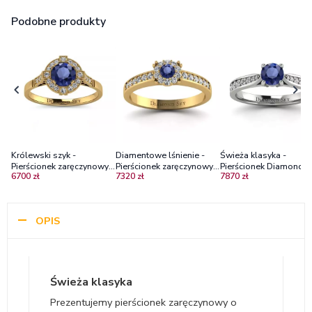
Podobne produkty
Królewski szyk -
Diamentowe lśnienie -
Świeża klasyka -
Pierścionek zaręczynowy z
Pierścionek zaręczynowy z
Pierścionek Diamond Sk
6700 zł
7320 zł
7870 zł
żółtego złota z szafirem i
żółtego złota z szafirem i
białe złoto, szafir,
brylantami
brylantami
diamenty
OPIS
Świeża klasyka
Prezentujemy pierścionek zaręczynowy o