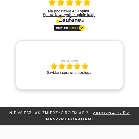
Ocena średnia 5 na 5
Na podstawie
453 opinii
.
Sprawdź wszystkie opinie
tutaj
.
20.04.2026
M
Szybka i sprawna obsługa.
Z JAK ZMIERZYĆ ROZMIAR ? -
ZAPOZNAJ SIĘ Z
OTRZYMAJ BE
NASZYMI PORADAMI
ZNI