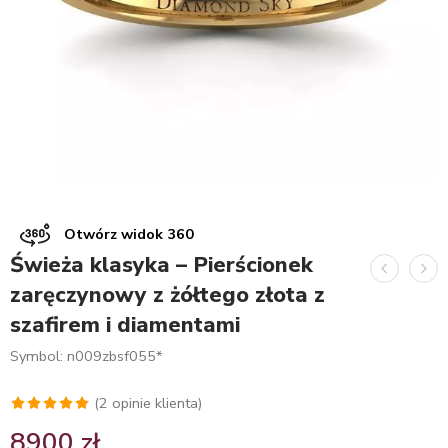
Otwórz widok 360
Świeża klasyka – Pierścionek
zaręczynowy z żółtego złota z
szafirem i diamentami
Symbol: n009zbsf055*
(
2
opinie klienta)
Oceniony
2
8900
zł