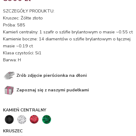
5.00
na 5
na
SZCZEGÓŁY PRODUKTU:
podstawie
Kruszec: Żółte złoto
ocen
Próba: 585
klientów
Kamień centralny: 1 szafir o szlifie brylantowym o masie ~0.55 ct
Kamienie boczne: 14 diamentów o szlifie brylantowym o łącznej
masie ~0.19 ct
Klasa czystości: Si1
Barwa: H
Zrób zdjęcie pierścionka na dłoni
Zapoznaj się z naszymi pudełkami
KAMIEŃ CENTRALNY
KRUSZEC