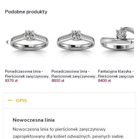
Podobne produkty
Ponadczasowa linia -
Ponadczasowa linia -
Fantazyjna klasyka -
Pierścionek zaręczynowy z
Pierścionek zaręczynowy z
Pierścionek zaręczynow
8370 zł
8830 zł
8400 zł
białego złota z
białego złota z
białego złota z brylan
diamentami
diamentami VS1/H
VS1/H
OPIS
Nowoczesna linia
Nowoczesna linia to pierścionek zaręczynowy
zaprojektowany dla kobiet odważnych, pewnych siebie,