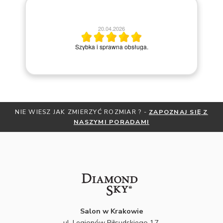
20.04.2026
M
Szybka i sprawna obsługa.
NIE WIESZ JAK ZMIERZYĆ ROZMIAR ? -
ZAPOZNAJ SIĘ Z
NASZYMI PORADAMI
Salon w Krakowie
ul. Legionów Piłsudskiego 17,