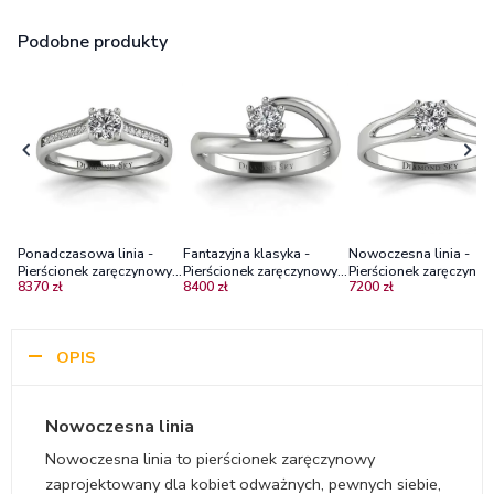
Podobne produkty
Ponadczasowa linia -
Fantazyjna klasyka -
Nowoczesna linia -
Pierścionek zaręczynowy z
Pierścionek zaręczynowy z
Pierścionek zaręczynow
8370 zł
8400 zł
7200 zł
białego złota z
białego złota z brylantem
białego złota z brylan
diamentami
VS1/H
OPIS
Nowoczesna linia
Nowoczesna linia to pierścionek zaręczynowy
zaprojektowany dla kobiet odważnych, pewnych siebie,