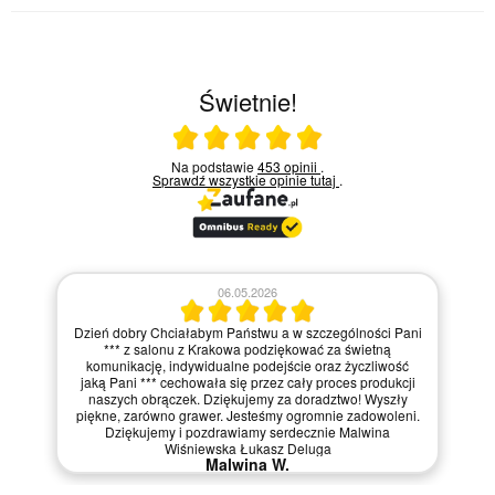
Świetnie!
Ocena średnia 5 na 5
Na podstawie
453 opinii
.
Sprawdź wszystkie opinie
tutaj
.
06.05.2026
Dzień dobry Chciałabym Państwu a w szczególności Pani
*** z salonu z Krakowa podziękować za świetną
komunikację, indywidualne podejście oraz życzliwość
jaką Pani *** cechowała się przez cały proces produkcji
naszych obrączek. Dziękujemy za doradztwo! Wyszły
piękne, zarówno grawer. Jesteśmy ogromnie zadowoleni.
Dziękujemy i pozdrawiamy serdecznie Malwina
Wiśniewska Łukasz Deluga
Malwina W.