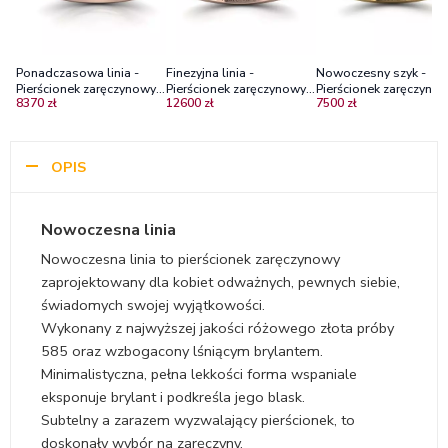
Ponadczasowa linia -
Finezyjna linia -
Nowoczesny szyk -
Pierścionek zaręczynowy z
Pierścionek zaręczynowy z
Pierścionek zaręczynow
8370 zł
12600 zł
7500 zł
różowego złota z
różowego złota z
żółtego złota z
diamentami SI1/H
brylantem
diamentami
OPIS
Nowoczesna linia
Nowoczesna linia to pierścionek zaręczynowy
zaprojektowany dla kobiet odważnych, pewnych siebie,
świadomych swojej wyjątkowości.
Wykonany z najwyższej jakości różowego złota próby
585 oraz wzbogacony lśniącym brylantem.
Minimalistyczna, pełna lekkości forma wspaniale
eksponuje brylant i podkreśla jego blask.
Subtelny a zarazem wyzwalający pierścionek, to
doskonały wybór na zaręczyny.