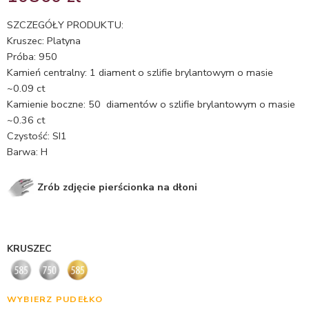
5.00
na 5
na
SZCZEGÓŁY PRODUKTU:
podstawie
Kruszec: Platyna
ocen
Próba: 950
klientów
Kamień centralny: 1 diament o szlifie brylantowym o masie
~0.09 ct
Kamienie boczne: 50 diamentów o szlifie brylantowym o masie
~0.36 ct
Czystość: SI1
Barwa: H
Zrób zdjęcie pierścionka na dłoni
KRUSZEC
WYBIERZ PUDEŁKO