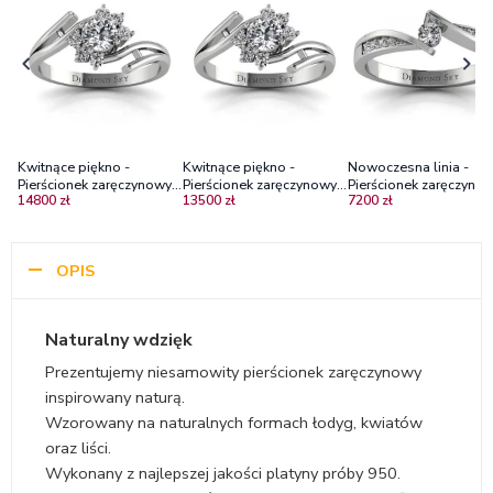
Kwitnące piękno -
Kwitnące piękno -
Nowoczesna linia -
Pierścionek zaręczynowy z
Pierścionek zaręczynowy z
Pierścionek zaręczynow
14800 zł
13500 zł
7200 zł
platyny z diamentami
platyny z diamentami
platyny z diamentami
VS1/H
OPIS
Naturalny wdzięk
Prezentujemy niesamowity pierścionek zaręczynowy
inspirowany naturą.
Wzorowany na naturalnych formach łodyg, kwiatów
oraz liści.
Wykonany z najlepszej jakości platyny próby 950.