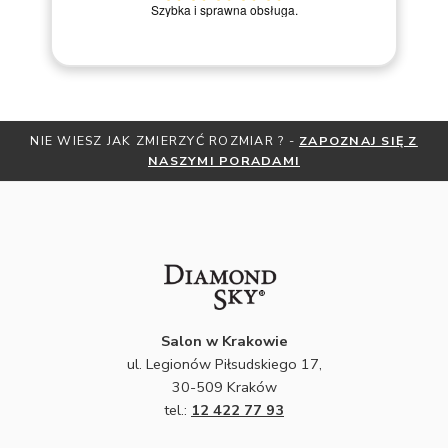
Miły kont
Szybka i sprawna obsługa.
kroku
 ROZMIAR ? -
ZAPOZNAJ SIĘ Z
OTRZYMAJ BEZPŁATNĄ MIARK
I PORADAMI
ZNIŻKI
ZAPISZ SIĘ
Salon w Krakowie
ul. Legionów Piłsudskiego 17,
30-509 Kraków
tel.:
12 422 77 93