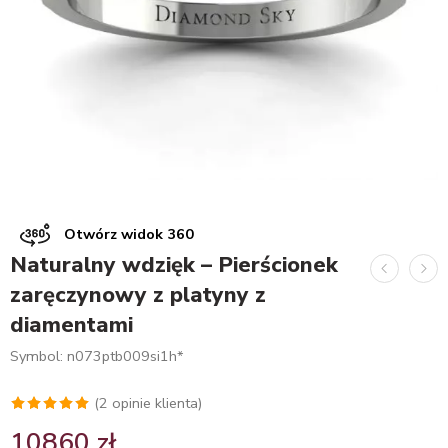
Otwórz widok 360
Naturalny wdzięk – Pierścionek
zaręczynowy z platyny z
diamentami
Symbol: n073ptb009si1h*
(
2
opinie klienta)
Oceniony
2
10860
zł