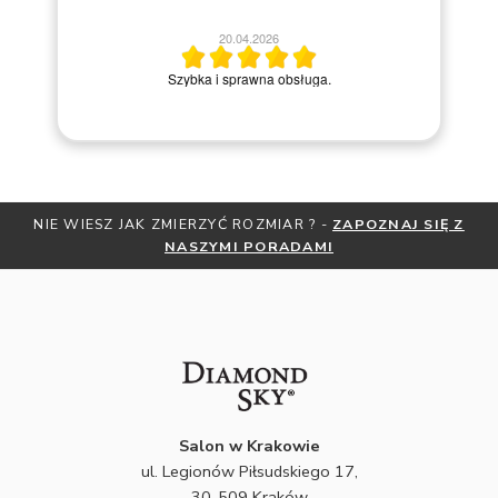
20.04.2026
M
Szybka i sprawna obsługa.
Z JAK ZMIERZYĆ ROZMIAR ? -
ZAPOZNAJ SIĘ Z
OTRZYMAJ BE
NASZYMI PORADAMI
ZNI
Salon w Krakowie
ul. Legionów Piłsudskiego 17,
30-509 Kraków