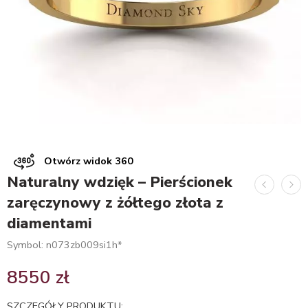
Otwórz widok 360
Naturalny wdzięk – Pierścionek
zaręczynowy z żółtego złota z
diamentami
Symbol: n073zb009si1h*
8550
zł
SZCZEGÓŁY PRODUKTU: