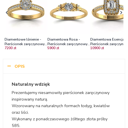
Diamentowe lśnienie -
Diamentowa Rosa -
Diamentowa Esencja -
Pierścionek zaręczynowy z
Pierścionek zaręczynowy z
Pierścionek zaręczynow
7200 zł
5900 zł
10900 zł
żółtego złota z
żółtego złota z
żółtego złota z
diamentami
diamentami
diamentami, centralny
diament o szlifie
szmaragdowym
OPIS
Naturalny wdzięk
Prezentujemy niesamowity pierścionek zaręczynowy
inspirowany naturą.
Wzorowany na naturalnych formach łodyg, kwiatów
oraz liści.
Wykonany z ponadczasowego żółtego złota próby
585.