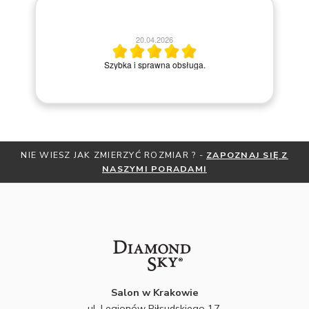
20.04.2026
M
Szybka i sprawna obsługa.
IESZ JAK ZMIERZYĆ ROZMIAR ? -
ZAPOZNAJ SIĘ Z
OTRZYMAJ
NASZYMI PORADAMI
Z
Salon w Krakowie
ul. Legionów Piłsudskiego 17,