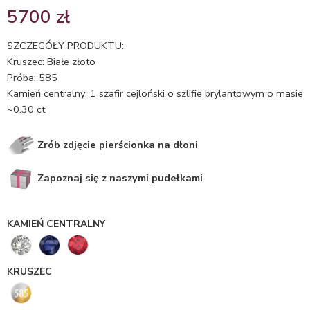
Oceniony
1
5700
zł
5.00
na 5
na
SZCZEGÓŁY PRODUKTU:
podstawie
Kruszec: Białe złoto
oceny
Próba: 585
klienta
Kamień centralny: 1 szafir cejloński o szlifie brylantowym o masie
~0.30 ct
Zrób zdjęcie pierścionka na dłoni
Zapoznaj się z naszymi pudełkami
KAMIEŃ CENTRALNY
KRUSZEC