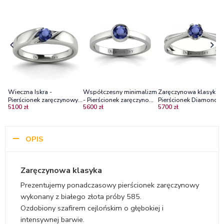
Wieczna Iskra -
Współczesny minimalizm
Zaręczynowa klasyka -
Pierścionek zaręczynowy z
- Pierścionek zaręczynowy
Pierścionek Diamond Sk
5100 zł
5600 zł
5700 zł
białego złota z szafirem
z białego złota z szafirem
białe złoto, szafir
0,20 ct
cejloński
OPIS
Zaręczynowa klasyka
Prezentujemy ponadczasowy pierścionek zaręczynowy
wykonany z białego złota próby 585.
Ozdobiony szafirem cejlońskim o głębokiej i
intensywnej barwie.