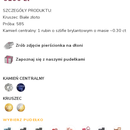
5.00
na 5
na
SZCZEGÓŁY PRODUKTU:
podstawie
Kruszec: Białe złoto
ocen
Próba: 585
klientów
Kamień centralny: 1 rubin o szlifie brylantowym o masie ~0.30 ct
Zrób zdjęcie pierścionka na dłoni
Zapoznaj się z naszymi pudełkami
KAMIEŃ CENTRALNY
KRUSZEC
WYBIERZ PUDEŁKO