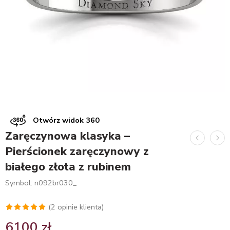
Otwórz widok 360
Zaręczynowa klasyka –
Pierścionek zaręczynowy z
białego złota z rubinem
Symbol: n092br030_
(
2
opinie klienta)
Oceniony
2
6100
zł