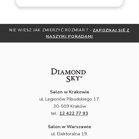
IERZYĆ ROZMIAR ? -
ZAPOZNAJ SIĘ Z
OTRZYMAJ BEZPŁATNĄ 
ASZYMI PORADAMI
ZNIŻKI
ZAPIS
Salon w Krakowie
ul. Legionów Piłsudskiego 17,
30-509 Kraków
tel.:
12 422 77 93
Salon w Warszawie
ul. Elektoralna 19,