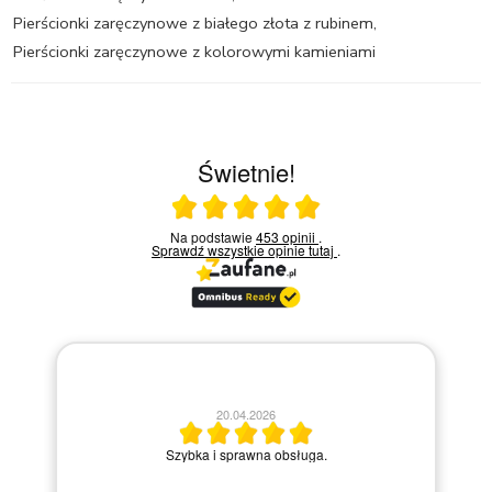
Pierścionki zaręczynowe z białego złota z rubinem
,
Pierścionki zaręczynowe z kolorowymi kamieniami
Świetnie!
Ocena średnia 5 na 5
Na podstawie
453 opinii
.
Sprawdź wszystkie opinie
tutaj
.
13.04.2026
20.04.2026
Miły kontakt telefoniczny z praco
bka i sprawna obsługa.
kroku prowadziła przez zakup 