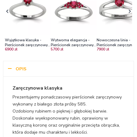
Wyjątkowa klasyka -
Wytworna elegancja -
Nowoczesna linia -
Pierścionek zaręczynowy z
Pierścionek zaręczynowy z
Pierścionek zaręczynow
6900 zł
5700 zł
7900 zł
białego złota z rubinem
białego złota z rubinami
białego złota z rubine
OPIS
Zaręczynowa klasyka
Prezentujemy ponadczasowy pierścionek zaręczynowy
wykonany z białego złota próby 585.
Ozdobiony rubinem o pięknej i głębokiej barwie.
Doskonale wyeksponowany rubin, oprawiony w
klasyczną koronę oraz oryginalnie przecięta obrączka,
która dodaje mu charakteru i lekkości.