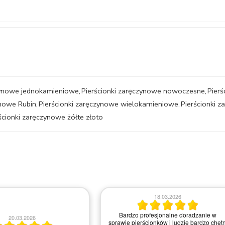
czynowe jednokamieniowe
,
Pierścionki zaręczynowe nowoczesne
,
Pierś
ynowe Rubin
,
Pierścionki zaręczynowe wielokamieniowe
,
Pierścionki 
ścionki zaręczynowe żółte złoto
18.03.2026
Bardzo profesjonalne doradzanie w
20.03.2026
sprawie pierścionków i ludzie bardzo chętn