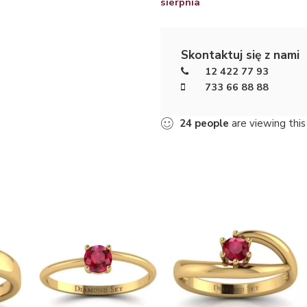
sierpnia
Skontaktuj się z nami
12 422 77 93
733 66 88 88
22
people
are viewing this