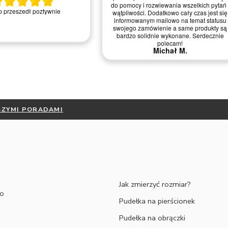
do pomocy i rozwiewania wszelkich pytań 
 przeszedł poztywnie
wątpliwości. Dodatkowo cały czas jest się
informowanym mailowo na temat statusu
swojego zamówienie a same produkty są
bardzo solidnie wykonane. Serdecznie
polecam!
Michał M.
ESZ JAK ZMIERZYĆ ROZMIAR ? -
ZAPOZNAJ SIĘ Z NASZYMI PO
Jak zmierzyć rozmiar?
to
Pudełka na pierścionek
Pudełka na obrączki