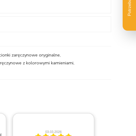
cionki zaręczynowe oryginalne
,
zaręczynowe z kolorowymi kamieniami
,
2
03.03.2026
i