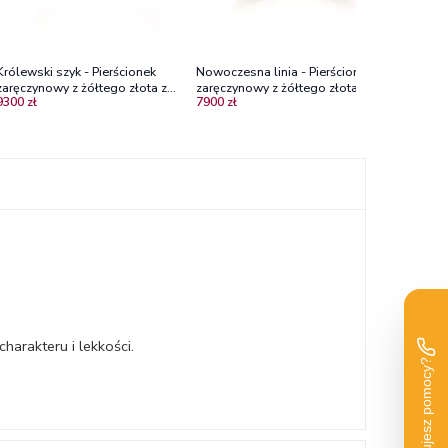
Królewski szyk - Pierścionek
Nowoczesna linia - Pierścionek
zaręczynowy z żółtego złota z
zaręczynowy z żółtego złota z
9300 zł
7900 zł
rubinami
rubinem
arakteru i lekkości.