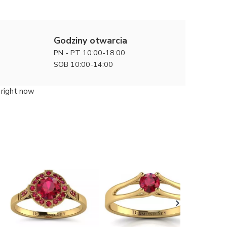
Godziny otwarcia
PN - PT 10:00-18:00
SOB 10:00-14:00
 right now
Ponadcza
z żółteg
7800 zł