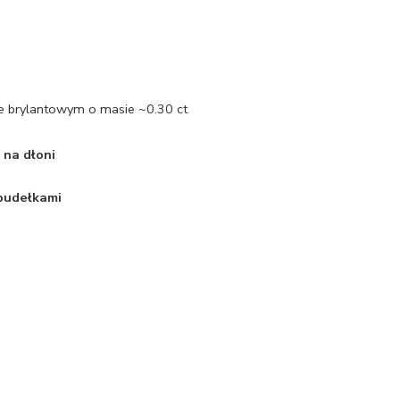
fie brylantowym o masie ~0.30 ct
 na dłoni
 pudełkami