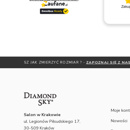
Bardzo miła i kompetentna obsługa.
Zakup
Polecam
Remigiusz D.
NIE WI
Moje kon
Salon w Krakowie
Nowości
ul. Legionów Piłsudskiego 17,
30-509 Kraków