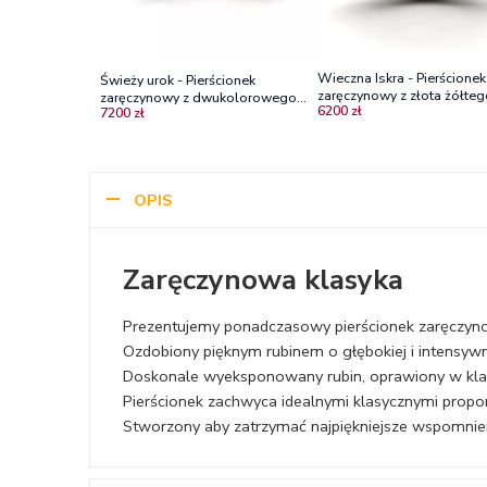
Wieczna Iskra - Pierścionek
Świeży urok - Pierścionek
zaręczynowy z złota żółteg
zaręczynowy z dwukolorowego
6200 zł
rubinem 0,20 ct
7200 zł
złota z rubinem
OPIS
Zaręczynowa klasyka
Prezentujemy ponadczasowy pierścionek zaręczyno
Ozdobiony pięknym rubinem o głębokiej i intensywn
Doskonale wyeksponowany rubin, oprawiony w klasyc
Pierścionek zachwyca idealnymi klasycznymi proporc
Stworzony aby zatrzymać najpiękniejsze wspomnie