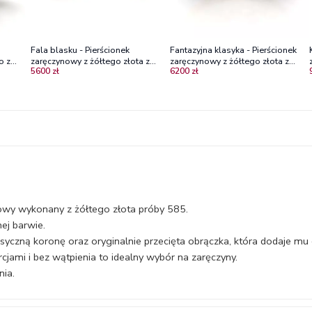
Fala blasku - Pierścionek
Fantazyjna klasyka - Pierścionek
o z
zaręczynowy z żółtego złota z
zaręczynowy z żółtego złota z
5600 zł
6200 zł
rubinem
rubinem
wy wykonany z żółtego złota próby 585.
ej barwie.
zną koronę oraz oryginalnie przecięta obrączka, która dodaje mu ch
jami i bez wątpienia to idealny wybór na zaręczyny.
nia.