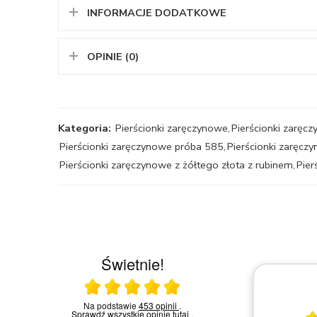
INFORMACJE DODATKOWE
OPINIE (0)
Kategoria:
Pierścionki zaręczynowe
,
Pierścionki zarę
Pierścionki zaręczynowe próba 585
,
Pierścionki zaręcz
Pierścionki zaręczynowe z żółtego złota z rubinem
,
Pier
Świetnie!
Ocena średnia 5 na 5
23.03.2026
Na podstawie
453 opinii
.
Sprawdź wszystkie opinie
tutaj
.