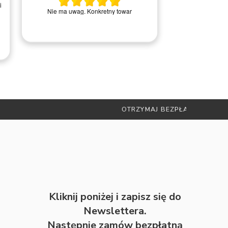
i
Wszystko ok, ba
Nie ma uwag. Konkretny towar
kontakci
RADAMI
Kliknij poniżej i zapisz się do
Newslettera.
Następnie zamów bezpłatną