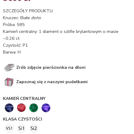
5.00
na 5
na
SZCZEGÓŁY PRODUKTU:
podstawie
Kruszec: Białe złoto
oceny
Próba: 585
klienta
Kamień centralny: 1 diament o szlifie brylantowym o masie
~0.26 ct
Czystość: P1
Barwa: H
Zrób zdjęcie pierścionka na dłoni
Zapoznaj się z naszymi pudełkami
KAMIEŃ CENTRALNY
KLASA CZYSTOŚCI