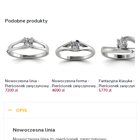
Podobne produkty
Nowoczesna linia -
Nowoczesna forma -
Fantazyjna klasyka -
Pierścionek zaręczynowy z
Pierścionek zaręczynowy
Pierścionek zaręczynow
7200 zł
4690 zł
5770 zł
białego złota z brylantem
Diamond Sky, białe złoto,
białego złota z
diament
diamentem
OPIS
Nowoczesna linia
Nowoczesna linia to pierścionek zaręczynowy