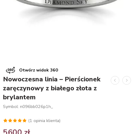
Otwórz widok 360
Nowoczesna linia – Pierścionek
zaręczynowy z białego złota z
brylantem
Symbol: n096bb026p1h_
(
1
opinia klienta)
Oceniony
1
5600
zł