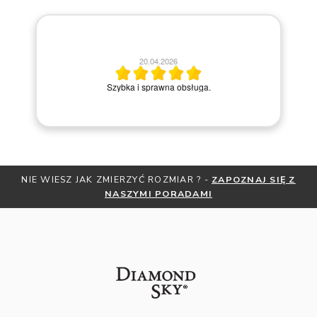
20.04.2026
M
Szybka i sprawna obsługa.
K ZMIERZYĆ ROZMIAR ? -
ZAPOZNAJ SIĘ Z
OTRZYMAJ BEZPŁA
NASZYMI PORADAMI
ZNIŻKI
Z