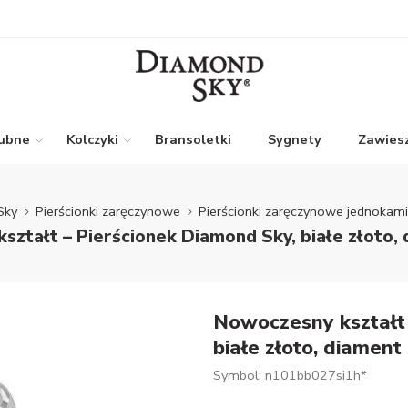
lubne
Kolczyki
Bransoletki
Sygnety
Zawiesz
Sky
Pierścionki zaręczynowe
Pierścionki zaręczynowe jednokam
ształt – Pierścionek Diamond Sky, białe złoto, 
Nowoczesny kształt 
białe złoto, diament
Symbol: n101bb027si1h*