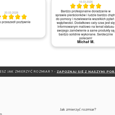
06.05.2026
20.06.2026
Dzień dobry Chciałabym Państwu a w
szczególności Pani *** z salonu z Krakow
podziękować za świetną komunikację,
, bardzo pomocna obsługa w
indywidualne podejście oraz życzliwość
akcie telefonicznym.
jaką Pani *** cechowała się przez cały
proces produkcji naszych obrączek.
Dziękujemy za doradztwo! Wyszły piękne,
zarówno grawer. Jesteśmy ogromnie
zadowoleni. Dziękujemy i pozdrawiamy
serdecznie Malwina Wiśniewska Łukasz
Deluga
Malwina W.
ESZ JAK ZMIERZYĆ ROZMIAR ? -
ZAPOZNAJ SIĘ Z NASZYMI PO
Jak zmierzyć rozmiar?
to