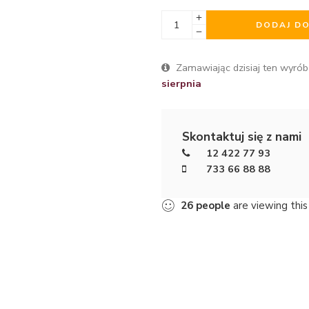
DODAJ D
Zamawiając dzisiaj ten wyrób
sierpnia
Skontaktuj się z nami
12 422 77 93
733 66 88 88
26
people
are viewing this