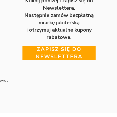
Kliknij poniżej i zapisz się do
Newslettera.
Następnie zamów bezpłatną
miarkę jubilerską
i otrzymuj aktualne kupony
rabatowe.
ZAPISZ SIĘ DO
NEWSLETTERA
wrot,