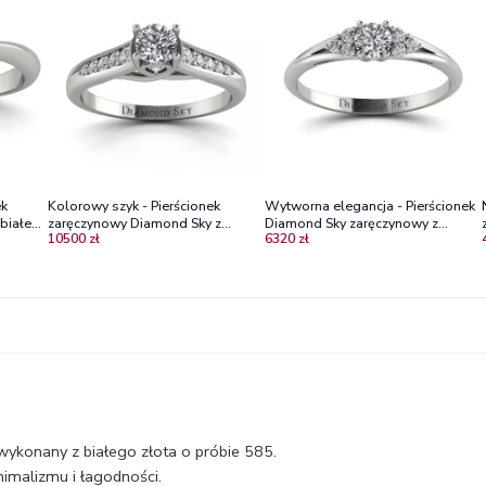
ek
Kolorowy szyk - Pierścionek
Wytworna elegancja - Pierścionek
białe
zaręczynowy Diamond Sky z
Diamond Sky zaręczynowy z
10500 zł
6320 zł
białego złota z diamentami
białego złota z diamentami
wykonany z białego złota o próbie 585.
imalizmu i łagodności.