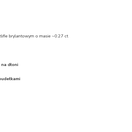
zlifie brylantowym o masie ~0.27 ct
 na dłoni
 pudełkami