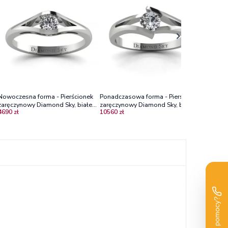
zaręczyn
50000 zł
złoto, d
Nowoczesna forma - Pierścionek
Ponadczasowa forma - Pierścionek
zaręczynowy Diamond Sky, białe
zaręczynowy Diamond Sky, białe
4690 zł
10560 zł
złoto, diament
złoto, diament Vs2/I