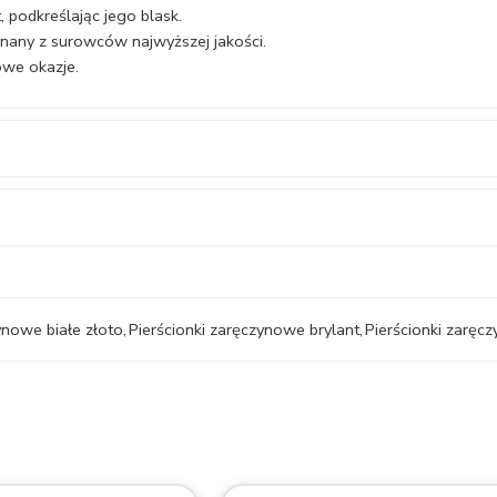
t, podkreślając jego blask.
onany z surowców najwyższej jakości.
owe okazje.
ynowe białe złoto
,
Pierścionki zaręczynowe brylant
,
Pierścionki zarę