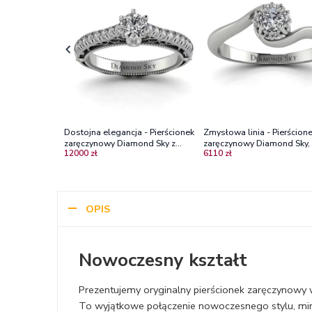
Dostojna elegancja - Pierścionek
Zmysłowa linia - Pierścion
zaręczynowy Diamond Sky z
zaręczynowy Diamond Sky, 
12000 zł
6110 zł
białego złota z diamentami
złoto, diamenty
OPIS
Nowoczesny kształt
Prezentujemy oryginalny pierścionek zaręczynowy 
To wyjątkowe połączenie nowoczesnego stylu, min