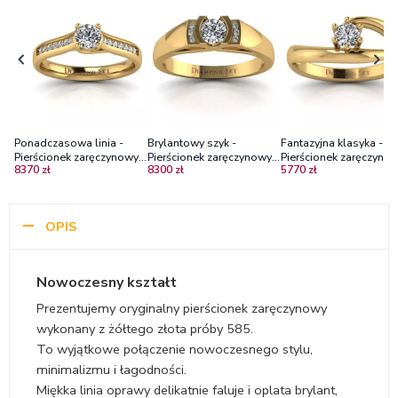
Ponadczasowa linia -
Brylantowy szyk -
Fantazyjna klasyka -
Pierścionek zaręczynowy z
Pierścionek zaręczynowy z
Pierścionek zaręczynow
8370 zł
8300 zł
5770 zł
żółtego złota z
żółtego złota z
żółtego złota z brylan
diamentami SI1/H
diamentami SI2/H
OPIS
Nowoczesny kształt
Prezentujemy oryginalny pierścionek zaręczynowy
wykonany z żółtego złota próby 585.
To wyjątkowe połączenie nowoczesnego stylu,
minimalizmu i łagodności.
Miękka linia oprawy delikatnie faluje i oplata brylant,