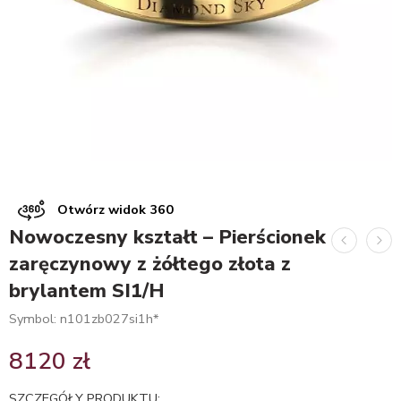
Otwórz widok 360
Nowoczesny kształt – Pierścionek
zaręczynowy z żółtego złota z
brylantem SI1/H
Symbol: n101zb027si1h*
8120
zł
SZCZEGÓŁY PRODUKTU: