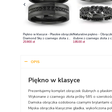
Piękno w klasyce - Płaskie obrączki
Naturalne piękno - Obrączk
Diamond Sky z czarnego złota z
ślubne z czarnego złota z 
25900 zł
18500 zł
czarnymi brylantami
diamentami
OPIS
Piękno w klasyce
Prezentujemy komplet obrączek ślubnych o płaskim 
Wykonane z czarnego złota próby 585 o szerokoś
Damska obrączka ozdobiona czarnymi brylantami o
Męska obrączka klasycznie gładka, wykończona p