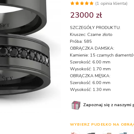
(
1
opinia klienta)
Oceniony
1
23000
zł
5.00
na 5
na
SZCZEGÓŁY PRODUKTU:
podstawie
Kruszec: Czarne złoto
oceny
Próba: 585
klienta
OBRĄCZKA DAMSKA:
Kamienie: 15 czarnych diamentów
Szerokość: 6.00 mm
Wysokość: 1.70 mm
OBRĄCZKA MĘSKA:
Szerokość: 6.00 mm
Wysokość: 1.30 mm
Zapoznaj się z naszymi
WYBIERZ PUDEŁKO NA OBRĄ