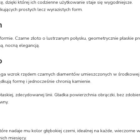
 dzięki której ich codzienne użytkowanie staje się wygodniejsze.
ujących prostych lecz wyrazistych form.
m
formie. Czarne złoto o lustrzanym połysku, geometrycznie płaskie pr
, nocną elegancją.
o
iąga wzrok rzędem czarnych diamentów umieszczonych w środkowej c
ądkują formę i jednocześnie chronią kamienie.
askiej, zdecydowanej linii. Gładka powierzchnia obrączki, bez zdob
owny.
óre nadaje mu kolor głębokiej czerni, idealnej na każde, wieczorne wyj
ich miesięcy.