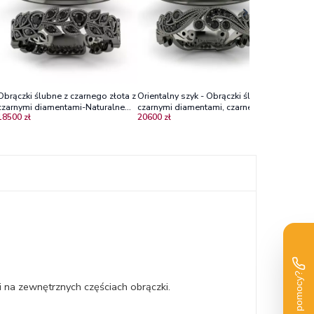
Obrączki ślubne z czarnego złota z
Orientalny szyk - Obrączki ślubne z
czarnymi diamentami-Naturalne
czarnymi diamentami, czarne złoto
18500 zł
20600 zł
piękno, Diamond Sky
- matowy środek, boki połysk
na zewnętrznych częściach obrączki.