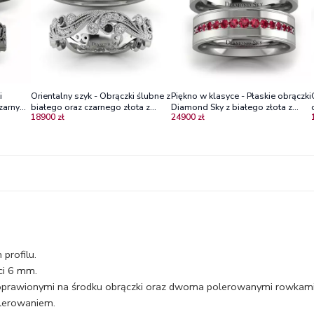
i
Orientalny szyk - Obrączki ślubne z
Piękno w klasyce - Płaskie obrączki
czarnymi
białego oraz czarnego złota z
Diamond Sky z białego złota z
18900 zł
24900 zł
diamentami - Diamond Sky
szafirami oraz rubinami
profilu.
ci 6 mm.
prawionymi na środku obrączki oraz dwoma polerowanymi rowkami 
olerowaniem.