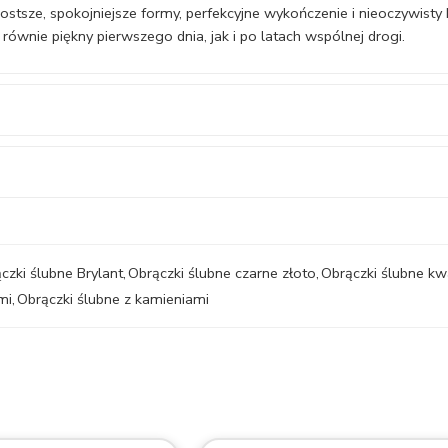
stsze, spokojniejsze formy, perfekcyjne wykończenie i nieoczywisty 
ównie piękny pierwszego dnia, jak i po latach wspólnej drogi.
czki ślubne Brylant
,
Obrączki ślubne czarne złoto
,
Obrączki ślubne k
mi
,
Obrączki ślubne z kamieniami