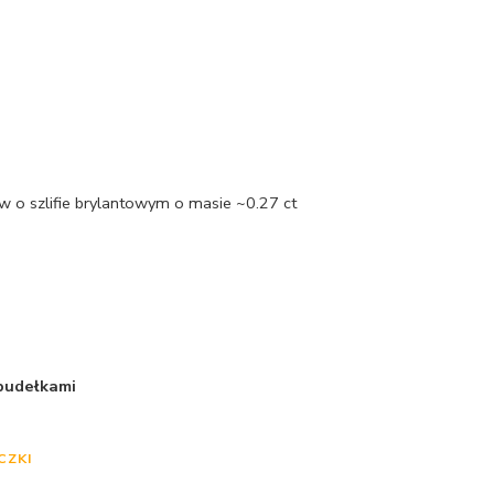
 o szlifie brylantowym o masie ~0.27 ct
 pudełkami
CZKI