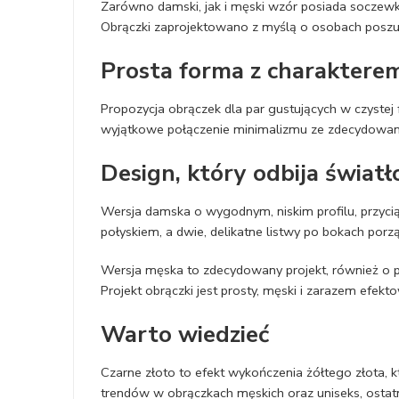
Zarówno damski, jak i męski wzór posiada soczewkę,
Obrączki zaprojektowano z myślą o osobach poszuk
Prosta forma z charaktere
Propozycja obrączek dla par gustujących w czystej 
wyjątkowe połączenie minimalizmu ze zdecydowaną
Design, który odbija światł
Wersja damska o wygodnym, niskim profilu, przyc
połyskiem, a dwie, delikatne listwy po bokach porz
Wersja męska to zdecydowany projekt, również o pł
Projekt obrączki jest prosty, męski i zarazem efekt
Warto wiedzieć
Czarne złoto to efekt wykończenia żółtego złota, kt
trendów w obrączkach męskich oraz uniseks, ostatn