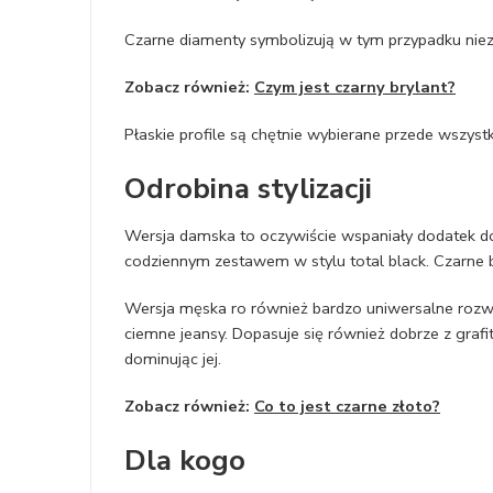
Czarne diamenty symbolizują w tym przypadku niez
Zobacz również:
Czym jest czarny brylant?
Płaskie profile są chętnie wybierane przede wszystk
Odrobina stylizacji
Wersja damska to oczywiście wspaniały dodatek do 
codziennym zestawem w stylu total black. Czarne br
Wersja męska ro również bardzo uniwersalne rozwiąz
ciemne jeansy. Dopasuje się również dobrze z grafi
dominując jej.
Zobacz również:
Co to jest czarne złoto?
Dla kogo