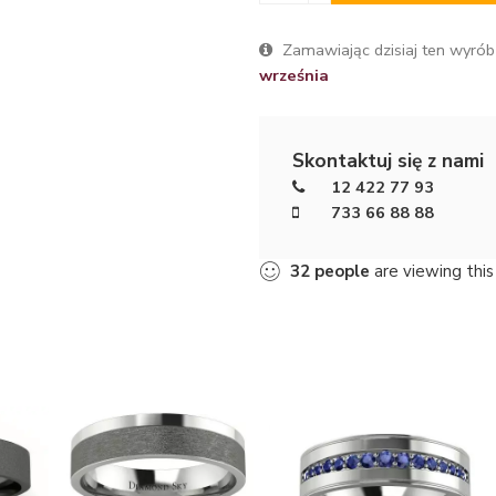
Zamawiając dzisiaj ten wyrób
września
Skontaktuj się z nami
12 422 77 93
733 66 88 88
32
people
are viewing this