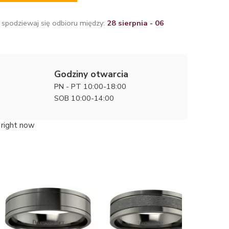
 spodziewaj się odbioru między:
28 sierpnia - 06
Godziny otwarcia
PN - PT 10:00-18:00
SOB 10:00-14:00
 right now
Piękno w 
Diamond 
24600 zł
czarnymi 