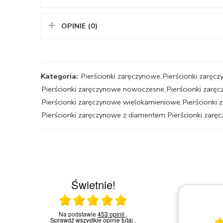
OPINIE (0)
Kategoria:
Pierścionki zaręczynowe
,
Pierścionki zaręcz
Pierścionki zaręczynowe nowoczesne
,
Pierścionki zarę
Pierścionki zaręczynowe wielokamieniowe
,
Pierścionki
Pierścionki zaręczynowe z diamentem
,
Pierścionki zar
Świetnie!
Ocena średnia 5 na 5
30.04.2026
a w
Na podstawie
453 opinii
.
akowa
Sprawdź wszystkie opinie
tutaj
.