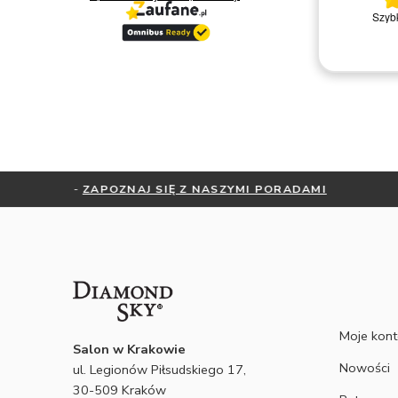
ję,
Fantastyczny salon - polecam
Szybk
wość
Dariusz U.
cały
k.
ękne,
ie
iamy
kasz
OTRZYMAJ BEZPŁ
Moje kon
Salon w Krakowie
Nowości
ul. Legionów Piłsudskiego 17,
30-509 Kraków