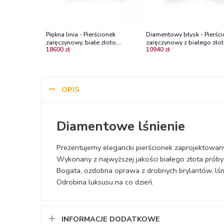
Piękna linia - Pierścionek
Diamentowy błysk - Pierśc
zaręczynowy, białe złoto,
zaręczynowy z białego złot
18600 zł
10940 zł
szmaragd, diamenty
diamentami VS1/E
OPIS
Diamentowe lśnienie
Prezentujemy elegancki pierścionek zaprojektowan
Wykonany z najwyższej jakości białego złota prób
Bogata, ozdobna oprawa z drobnych brylantów, lśni 
Odrobina luksusu na co dzień.
INFORMACJE DODATKOWE