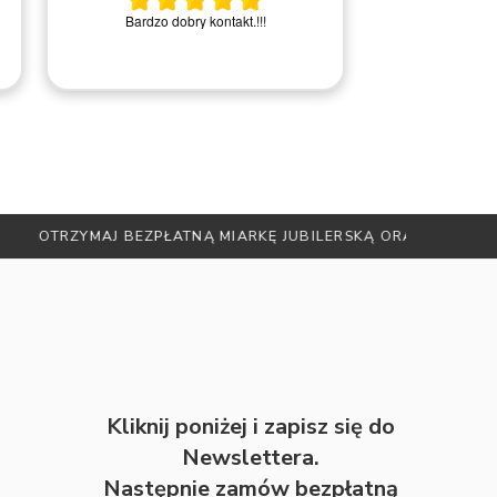
Bardzo miła i
Bardzo dobry kontakt.!!!
Rem
DO NEWSLETTERA
Kliknij poniżej i zapisz się do
Newslettera.
Następnie zamów bezpłatną