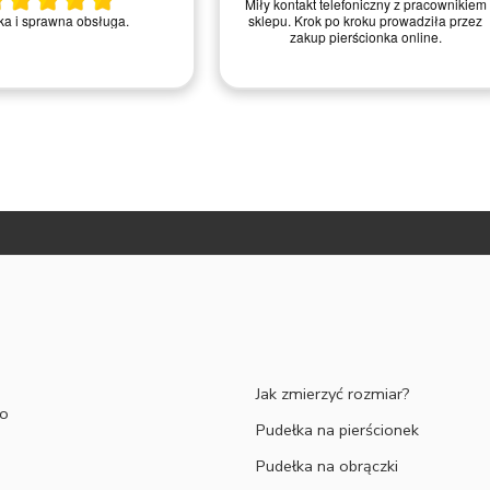
Miły kontakt telefoniczny z pracownikiem
a i sprawna obsługa.
sklepu. Krok po kroku prowadziła przez
zakup pierścionka online.
ATNĄ MIARKĘ JUBILERSKĄ ORAZ DO 30% ZNIŻKI
ZAPISZ SIĘ 
Jak zmierzyć rozmiar?
to
Pudełka na pierścionek
Pudełka na obrączki