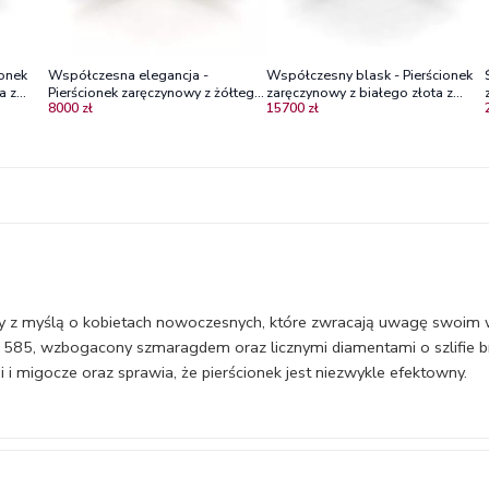
ionek
Współczesna elegancja -
Współczesny blask - Pierścionek
a z
Pierścionek zaręczynowy z żółtego
zaręczynowy z białego złota z
8000 zł
15700 zł
złota z diamentami i szmaragdem
brylantami SI1/H
y z myślą o kobietach nowoczesnych, które zwracają uwagę swoim wyr
y 585, wzbogacony szmaragdem oraz licznymi diamentami o szlifie 
i migocze oraz sprawia, że pierścionek jest niezwykle efektowny.