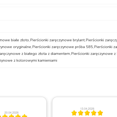
ynowe białe złoto
,
Pierścionki zaręczynowe brylant
,
Pierścionki zarę
czynowe oryginalne
,
Pierścionki zaręczynowe próba 585
,
Pierścionki 
 zaręczynowe z białego złota z diamentem
,
Pierścionki zaręczynowe z
ęczynowe z kolorowymi kamieniami
13.04.2026
20.04.2026