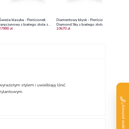
Świeża klasyka - Pierścionek
Diamentowy błysk - Pierścionek
zaręczynowy z białego złota z
Diamond Sky z białego złota z
27990 zł
10670 zł
brylantami Vs2/G
diamentami
azistym stylem i uwielbiają lśnić.
brylantowym.