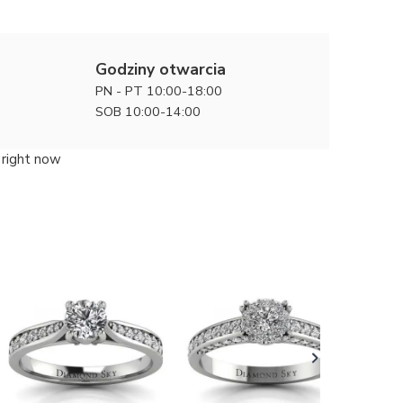
Godziny otwarcia
PN - PT 10:00-18:00
SOB 10:00-14:00
 right now
Diamento
zaręczyn
7320 zł
szafirem