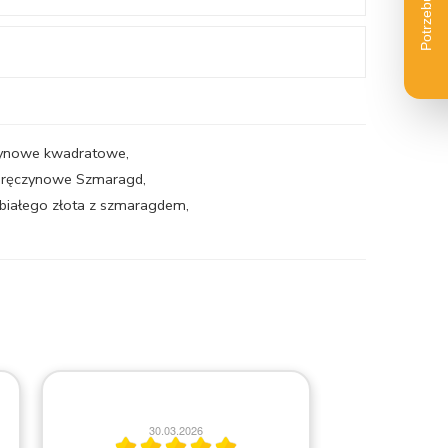
czynowe kwadratowe
,
zaręczynowe Szmaragd
,
 białego złota z szmaragdem
,
2
30.03.2026