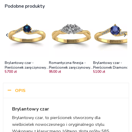
Podobne produkty
Brylantowy czar -
Romantyczna finezja -
Brylantowy czar -
Pierścionek zaręczynowy,
Pierścionek zaręczynowy z
Pierścionek Diamond Sk
5700 zł
9500 zł
5100 zł
żółte złoto, aleksandryt,
dwukolorowego złota z
żółte złoto, szafir 0,40 c
diamenty
brylantami
diamenty - Diamond S
OPIS
Brylantowy czar
Brylantowy czar, to pierścionek stworzony dla
wielbicielek nowoczesnego i oryginalnego stylu.
Wykonany z klasycznego żółtego złota próby 585.