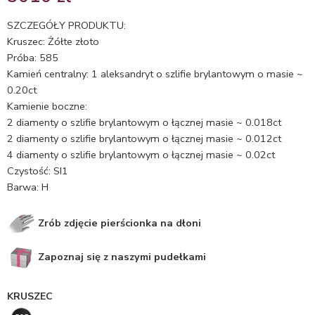
5.00
na 5
na
SZCZEGÓŁY PRODUKTU:
podstawie
Kruszec: Żółte złoto
ocen
Próba: 585
klientów
Kamień centralny: 1 aleksandryt o szlifie brylantowym o masie ~
0.20ct
Kamienie boczne:
2 diamenty o szlifie brylantowym o łącznej masie ~ 0.018ct
2 diamenty o szlifie brylantowym o łącznej masie ~ 0.012ct
4 diamenty o szlifie brylantowym o łącznej masie ~ 0.02ct
Czystość: SI1
Barwa: H
Zrób zdjęcie pierścionka na dłoni
Zapoznaj się z naszymi pudełkami
KRUSZEC