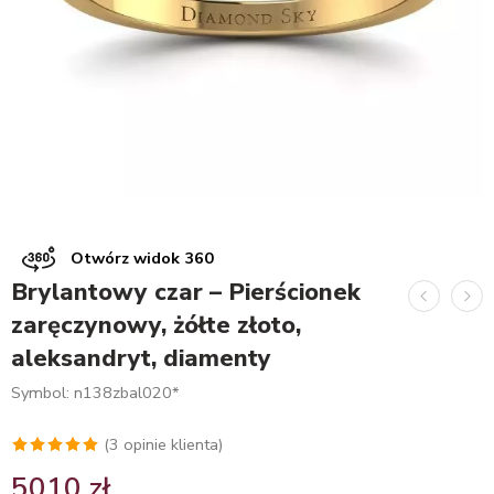
Otwórz widok 360
Brylantowy czar – Pierścionek
zaręczynowy, żółte złoto,
aleksandryt, diamenty
Symbol: n138zbal020*
(
3
opinie klienta)
Oceniony
3
5010
zł