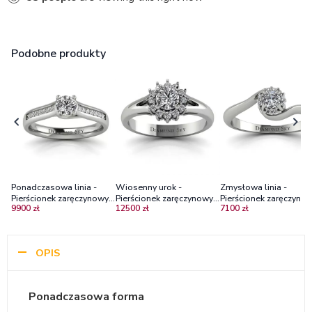
Podobne produkty
Ponadczasowa linia -
Wiosenny urok -
Zmysłowa linia -
Pierścionek zaręczynowy z
Pierścionek zaręczynowy z
Pierścionek zaręczynow
9900 zł
12500 zł
7100 zł
palladu z diamentami
palladu z diamentami
palladu z brylantami
OPIS
Ponadczasowa forma