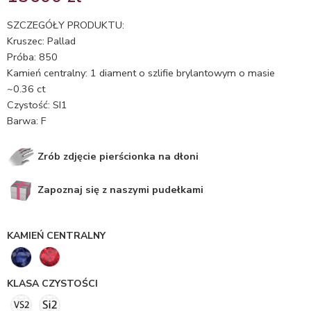
5.00
na 5
na
SZCZEGÓŁY PRODUKTU:
podstawie
Kruszec: Pallad
oceny
Próba: 850
klienta
Kamień centralny: 1 diament o szlifie brylantowym o masie
~0.36 ct
Czystość: SI1
Barwa: F
Zrób zdjęcie pierścionka na dłoni
Zapoznaj się z naszymi pudełkami
KAMIEŃ CENTRALNY
KLASA CZYSTOŚCI