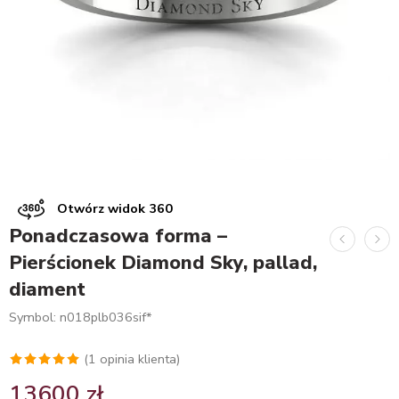
Otwórz widok 360
Ponadczasowa forma –
Pierścionek Diamond Sky, pallad,
diament
Symbol: n018plb036sif*
(
1
opinia klienta)
Oceniony
1
13600
zł