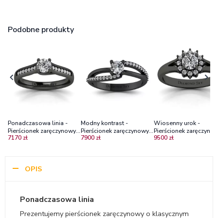
Podobne produkty
Ponadczasowa linia -
Modny kontrast -
Wiosenny urok -
Pierścionek zaręczynowy z
Pierścionek zaręczynowy
Pierścionek zaręczynow
7170 zł
7900 zł
9500 zł
czarnego złota z
Diamond Sky, czarne
czarnego złota z
diamentami
złoto, brylanty SI2/H
brylantami
OPIS
Ponadczasowa linia
Prezentujemy pierścionek zaręczynowy o klasycznym