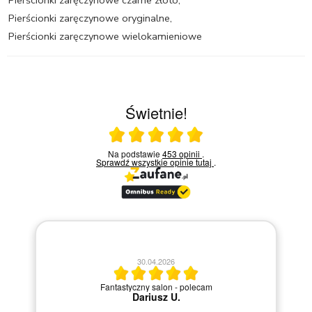
Pierścionki zaręczynowe oryginalne
,
Pierścionki zaręczynowe wielokamieniowe
Świetnie!
Ocena średnia 5 na 5
Na podstawie
453 opinii
.
Sprawdź wszystkie opinie
tutaj
.
20.04.2026
M
Szybka i sprawna obsługa.