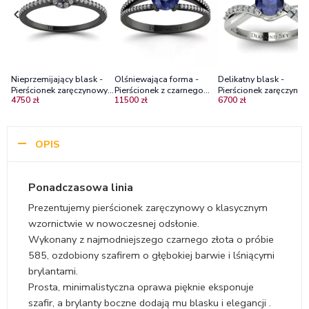
Nieprzemijający blask -
Olśniewająca forma -
Delikatny blask -
Pierścionek zaręczynowy z
Pierścionek z czarnego
Pierścionek zaręczynow
4750 zł
11500 zł
6700 zł
czarnego złota z szafirem
złota z szafirem i
białego złota z szafire
i diamentami
brylantami
diamentami
OPIS
Ponadczasowa linia
Prezentujemy pierścionek zaręczynowy o klasycznym
wzornictwie w nowoczesnej odsłonie.
Wykonany z najmodniejszego czarnego złota o próbie
585, ozdobiony szafirem o głębokiej barwie i lśniącymi
brylantami.
Prosta, minimalistyczna oprawa pięknie eksponuje
szafir, a brylanty boczne dodają mu blasku i elegancji .