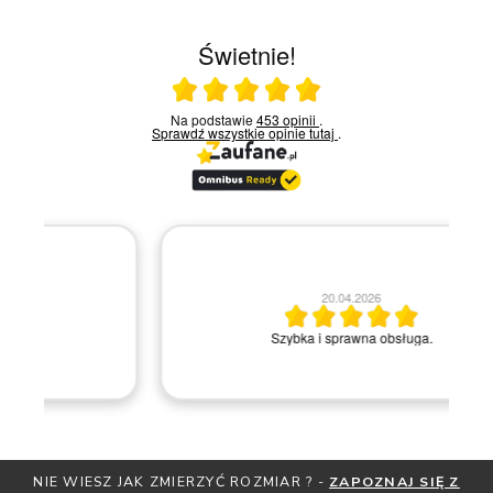
Świetnie!
Ocena średnia 5 na 5
Na podstawie
453 opinii
.
Sprawdź wszystkie opinie
tutaj
.
20.04.2026
M
Szybka i sprawna obsługa.
NIE WIESZ JAK ZMIERZYĆ ROZMIAR ? -
ZAPOZNAJ SIĘ Z