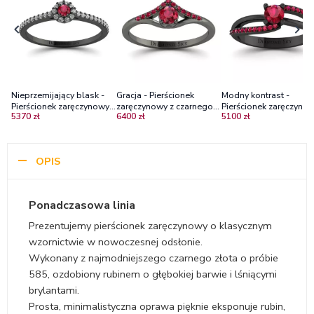
Nieprzemijający blask -
Gracja - Pierścionek
Modny kontrast -
Pierścionek zaręczynowy z
zaręczynowy z czarnego
Pierścionek zaręczynow
5370 zł
6400 zł
5100 zł
czarnego złota z rubinem i
złota z rubinami
czarnego złota z rubin
diamentami
OPIS
Ponadczasowa linia
Prezentujemy pierścionek zaręczynowy o klasycznym
wzornictwie w nowoczesnej odsłonie.
Wykonany z najmodniejszego czarnego złota o próbie
585, ozdobiony rubinem o głębokiej barwie i lśniącymi
brylantami.
Prosta, minimalistyczna oprawa pięknie eksponuje rubin,