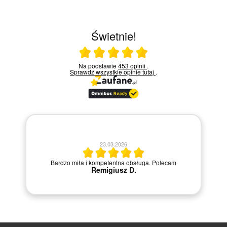
Świetnie!
Ocena średnia 5 na 5
Na podstawie
453 opinii
.
Sprawdź wszystkie opinie
tutaj
.
23.03.2026
Bardzo miła i kompetentna obsługa. Polecam
Remigiusz D.