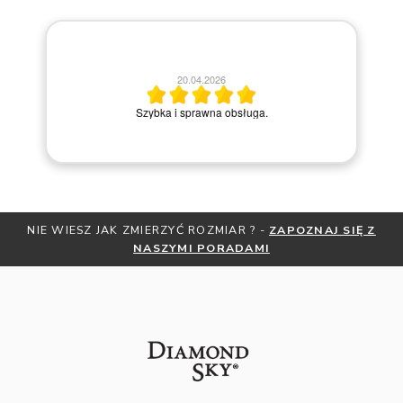
20.04.2026
M
Szybka i sprawna obsługa.
 WIESZ JAK ZMIERZYĆ ROZMIAR ? -
ZAPOZNAJ SIĘ Z
OTRZYM
NASZYMI PORADAMI