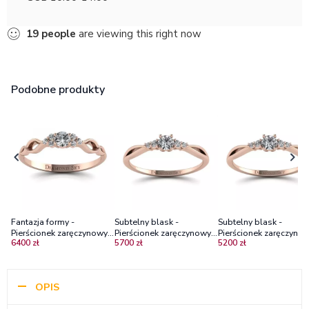
19
people
are viewing this right now
Podobne produkty
Fantazja formy -
Subtelny blask -
Subtelny blask -
Pierścionek zaręczynowy,
Pierścionek zaręczynowy z
Pierścionek zaręczynow
6400 zł
5700 zł
5200 zł
różowe złoto, diamenty
różowego złota z
różowego złota z
VS2/G
diamentami VVS2/H
diamentami
OPIS