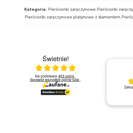
Kategoria:
Pierścionki zaręczynowe
,
Pierścionki zaręcz
Pierścionki zaręczynowe platynowe z diamentem
,
Pierś
Świetnie!
Ocena średnia 5 na 5
 w
Na podstawie
453 opinii
.
03.03.2026
chętni
Sprawdź wszystkie opinie
tutaj
.
ytań i
Wszystko ok
Nie ma uwag. Konkretny towar
t się
kont
tusu
y są
nie