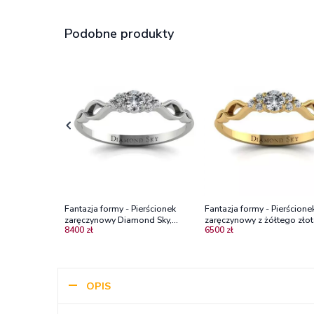
Podobne produkty
Fantazja formy - Pierścionek
Fantazja formy - Pierścione
zaręczynowy Diamond Sky,
zaręczynowy z żółtego złot
8400 zł
6500 zł
platyna, diament
diamentami VVS2/H
OPIS