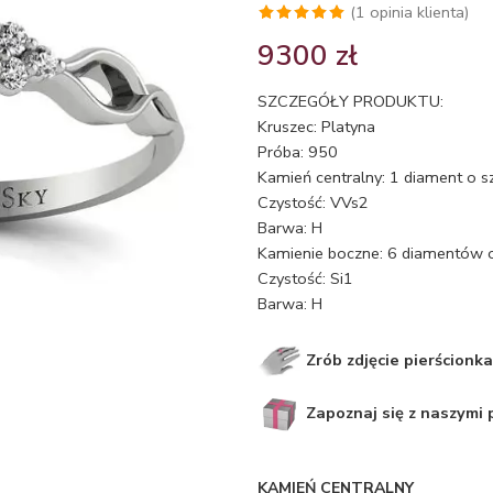
(
1
opinia klienta)
Oceniony
1
9300
zł
5.00
na 5
na
SZCZEGÓŁY PRODUKTU:
podstawie
Kruszec: Platyna
oceny
Próba: 950
klienta
Kamień centralny: 1 diament o s
Czystość: VVs2
Barwa: H
Kamienie boczne: 6 diamentów o
Czystość: Si1
Barwa: H
Zrób zdjęcie pierścionka
Zapoznaj się z naszymi
KAMIEŃ CENTRALNY