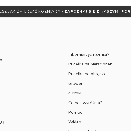
ESZ JAK ZMIERZYĆ ROZMIAR ? -
ZAPOZNAJ SIĘ Z NASZYMI PO
Jak zmierzyć rozmiar?
to
Pudełka na pierścionek
Pudełka na obrączki
Grawer
4 kroki
Co nas wyróżnia?
Pomoc
Wideo
ół