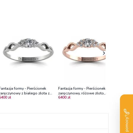
Fantazja formy - Pierścionek
Fantazja formy - Pierścionek
Fantazja 
zaręczynowy z białego złota z
zaręczynowy, różowe złoto,
zaręczyn
6400 zł
6400 zł
4300 zł
diamentami
diamenty VS2/G
585 z di