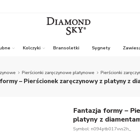
lubne
Kolczyki
Bransoletki
Sygnety
Zawiesz
ęczynowe
Pierścionki zaręczynowe platynowe
Pierścionki zaręc
 formy – Pierścionek zaręczynowy z platyny z d
Fantazja formy – Pi
platyny z diamentam
Symbol: n094ptb017vvs2h_