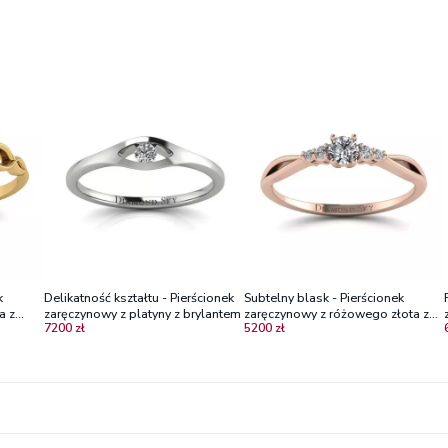
k
Delikatność kształtu - Pierścionek
Subtelny blask - Pierścionek
a z
zaręczynowy z platyny z brylantem
zaręczynowy z różowego złota z
7200 zł
5200 zł
diamentami