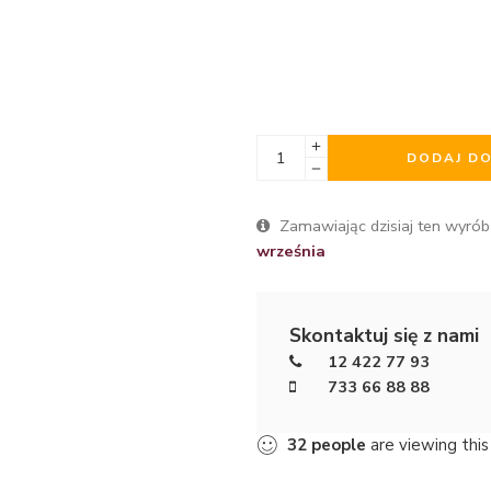
DODAJ D
Zamawiając dzisiaj ten wyrób
września
Skontaktuj się z nami
12 422 77 93
733 66 88 88
32
people
are viewing this