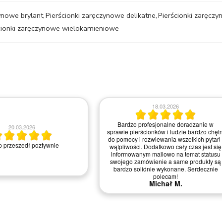
ynowe brylant
,
Pierścionki zaręczynowe delikatne
,
Pierścionki zaręcz
cionki zaręczynowe wielokamieniowe
06.05.2026
20.06.2026
Dzień dobry Chciałabym Państwu a w
szczególności Pani *** z salonu z Krakow
podziękować za świetną komunikację,
, bardzo pomocna obsługa w
indywidualne podejście oraz życzliwość
akcie telefonicznym.
jaką Pani *** cechowała się przez cały
proces produkcji naszych obrączek.
Dziękujemy za doradztwo! Wyszły piękne,
zarówno grawer. Jesteśmy ogromnie
zadowoleni. Dziękujemy i pozdrawiamy
serdecznie Malwina Wiśniewska Łukasz
Deluga
Malwina W.