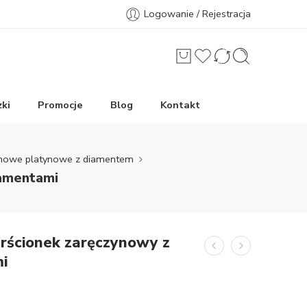
Logowanie / Rejestracja
ki
Promocje
Blog
Kontakt
zynowe platynowe z diamentem
iamentami
erścionek zaręczynowy z
i