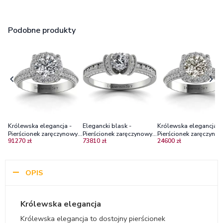
Podobne produkty
Królewska elegancja -
Elegancki blask -
Królewska elegancja -
Pierścionek zaręczynowy z
Pierścionek zaręczynowy,
Pierścionek zaręczynow
91270 zł
73810 zł
24600 zł
białego złota z
białe złoto 585, diamenty
białego złota z
diamentami
diamentem 0,78 ct P1/J
OPIS
Królewska elegancja
Królewska elegancja to dostojny pierścionek