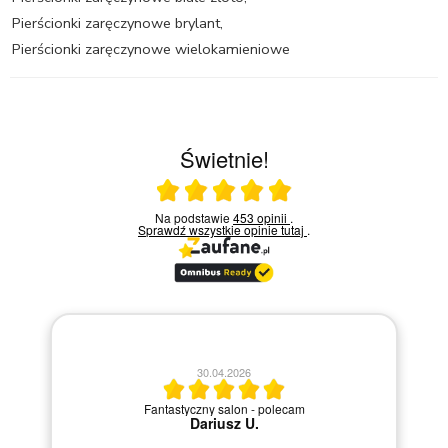
Pierścionki zaręczynowe brylant
,
Pierścionki zaręczynowe wielokamieniowe
Świetnie!
Ocena średnia 5 na 5
Na podstawie
453 opinii
.
Sprawdź wszystkie opinie
tutaj
.
ani
30.04.2026
ć
Fantastyczny salon - polecam
ji
Dariusz U.
y
i.