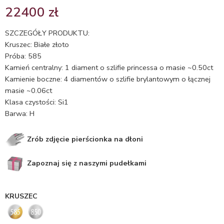
Oceniony
1
22400
zł
5.00
na 5
na
SZCZEGÓŁY PRODUKTU:
podstawie
Kruszec: Białe złoto
oceny
Próba: 585
klienta
Kamień centralny: 1 diament o szlifie princessa o masie ~0.50ct
Kamienie boczne: 4 diamentów o szlifie brylantowym o łącznej
masie ~0.06ct
Klasa czystości: Si1
Barwa: H
Zrób zdjęcie pierścionka na dłoni
Zapoznaj się z naszymi pudełkami
KRUSZEC