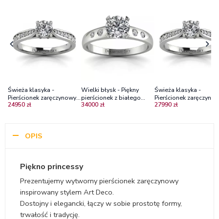
Świeża klasyka -
Wielki błysk - Piękny
Świeża klasyka -
Pierścionek zaręczynowy z
pierścionek z białego
Pierścionek zaręczynow
24950 zł
34000 zł
27990 zł
białego złota z brylantami
złota z diamentami
białego złota z brylan
Vs2/G
OPIS
Piękno princessy
Prezentujemy wytworny pierścionek zaręczynowy
inspirowany stylem Art Deco.
Dostojny i elegancki, łączy w sobie prostotę formy,
trwałość i tradycję.