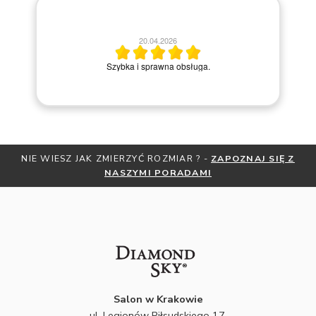
20.04.2026
Miły kont
Szybka i sprawna obsługa.
kroku
RZYĆ ROZMIAR ? -
ZAPOZNAJ SIĘ Z
OTRZYMAJ BEZPŁATNĄ M
ZYMI PORADAMI
ZNIŻKI
ZAPISZ
Salon w Krakowie
ul. Legionów Piłsudskiego 17,