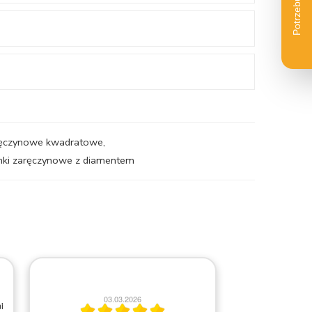
aręczynowe kwadratowe
,
onki zaręczynowe z diamentem
2
03.03.2026
i