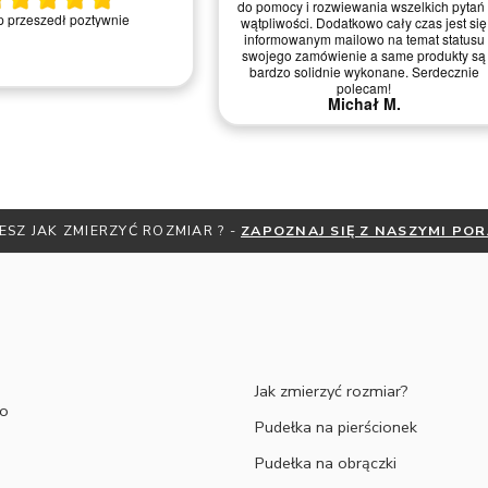
do pomocy i rozwiewania wszelkich pytań 
 przeszedł poztywnie
wątpliwości. Dodatkowo cały czas jest się
informowanym mailowo na temat statusu
swojego zamówienie a same produkty są
bardzo solidnie wykonane. Serdecznie
polecam!
Michał M.
ESZ JAK ZMIERZYĆ ROZMIAR ? -
ZAPOZNAJ SIĘ Z NASZYMI PO
Jak zmierzyć rozmiar?
to
Pudełka na pierścionek
Pudełka na obrączki