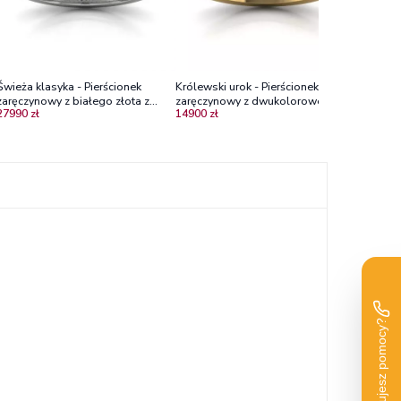
Świeża klasyka - Pierścionek
Królewski urok - Pierścionek
Świeża k
zaręczynowy z białego złota z
zaręczynowy z dwukolorowego
zaręczyn
27990 zł
14900 zł
24950 zł
brylantami Vs2/G
złota z diamentami
brylanta