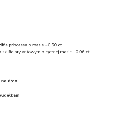
lifie princessa o masie ~0.50 ct
szlifie brylantowym o łącznej masie ~0.06 ct
 na dłoni
 pudełkami