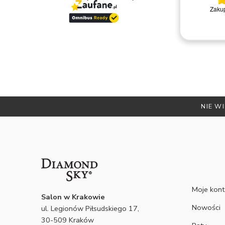
Bardzo miła i kompetentna obsługa.
Zakup
Polecam
Remigiusz D.
NIE WI
Moje kon
Salon w Krakowie
Nowości
ul. Legionów Piłsudskiego 17,
30-509 Kraków