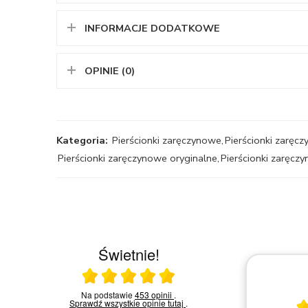
INFORMACJE DODATKOWE
OPINIE (0)
Kategoria:
Pierścionki zaręczynowe
,
Pierścionki zaręcz
Pierścionki zaręczynowe oryginalne
,
Pierścionki zaręcz
Świetnie!
Ocena średnia 5 na 5
23.03.2026
Na podstawie
453 opinii
.
Sprawdź wszystkie opinie
tutaj
.