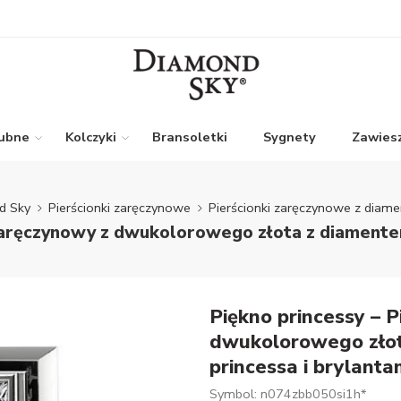
lubne
Kolczyki
Bransoletki
Sygnety
Zawiesz
d Sky
Pierścionki zaręczynowe
Pierścionki zaręczynowe z diam
zaręczynowy z dwukolorowego złota z diamentem 
Piękno princessy – 
dwukolorowego złota
princessa i brylanta
Symbol: n074zbb050si1h*