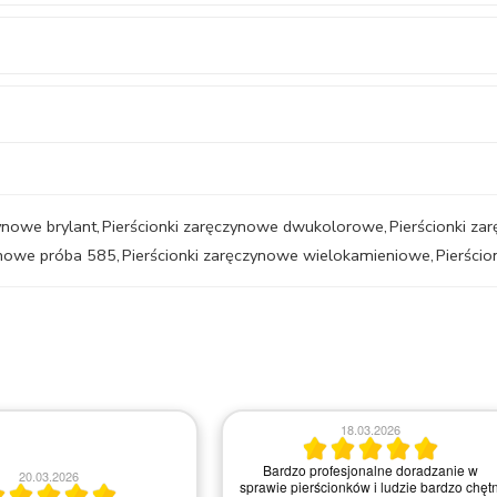
ynowe brylant
,
Pierścionki zaręczynowe dwukolorowe
,
Pierścionki z
ynowe próba 585
,
Pierścionki zaręczynowe wielokamieniowe
,
Pierści
18.03.2026
Bardzo profesjonalne doradzanie w
20.03.2026
sprawie pierścionków i ludzie bardzo chętn