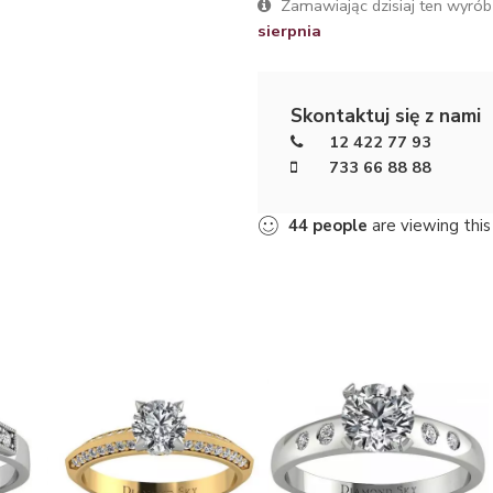
Zamawiając dzisiaj ten wyrób
sierpnia
Skontaktuj się z nami
12 422 77 93
733 66 88 88
44
people
are viewing this