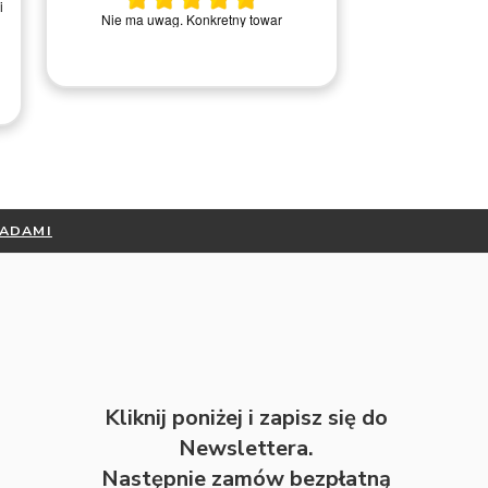
i
Wszystko ok, ba
Nie ma uwag. Konkretny towar
kontakci
RADAMI
Kliknij poniżej i zapisz się do
Newslettera.
Następnie zamów bezpłatną