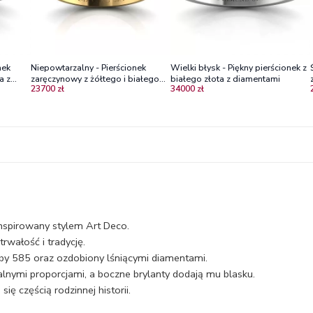
nek
Niepowtarzalny - Pierścionek
Wielki błysk - Piękny pierścionek z
a z
zaręczynowy z żółtego i białego
białego złota z diamentami
23700 zł
34000 zł
sa i
złota z diamentami
nspirowany stylem Art Deco.
trwałość i tradycję.
óby 585 oraz ozdobiony lśniącymi diamentami.
alnymi proporcjami, a boczne brylanty dodają mu blasku.
ię częścią rodzinnej historii.