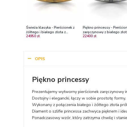
Świeża klasyka - Pierścionek z
Piękno princessy - Pierścio
żółtego i białego złota z
zaręczynowy z białego złot
24950 zł
22400 zł
diamentami
diamentem o szlifie princes
brylantami
OPIS
Piękno princessy
Prezentujemy wytworny pierścionek zaręczynowy i
Dostojny i elegancki, łączy w sobie prostotę formy, 
Wykonany z połączenia białego i żółtego złota pr
Diament o szlifie princessa zachwyca pięknem i ide
Ponadczasowy wzór, który zatrzyma chwilę i stanie s