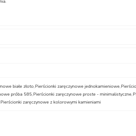
nia.
ynowe białe złoto
,
Pierścionki zaręczynowe jednokamieniowe
,
Pierści
ynowe próba 585
,
Pierścionki zaręczynowe proste - minimalistyczne
,
P
Pierścionki zaręczynowe z kolorowymi kamieniami