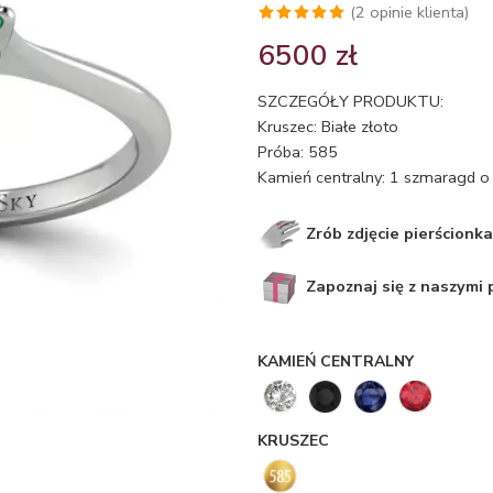
(
2
opinie klienta)
Oceniony
2
6500
zł
5.00
na 5
na
SZCZEGÓŁY PRODUKTU:
podstawie
Kruszec: Białe złoto
ocen
Próba: 585
klientów
Kamień centralny: 1 szmaragd o 
Zrób zdjęcie pierścionka
Zapoznaj się z naszymi
KAMIEŃ CENTRALNY
KRUSZEC