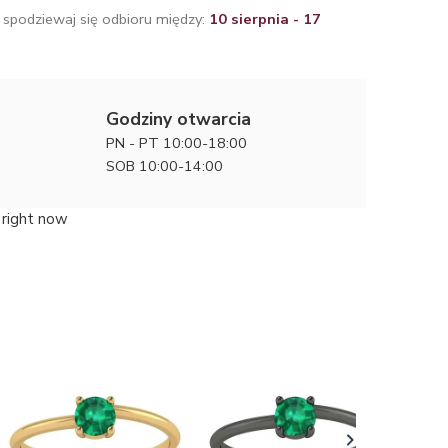
 spodziewaj się odbioru między:
10 sierpnia - 17
Godziny otwarcia
PN - PT 10:00-18:00
SOB 10:00-14:00
 right now
Fala blas
zaręczyn
5300 zł
szmara