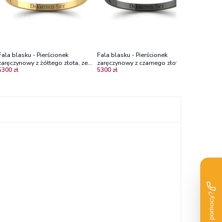
Fala blasku - Pierścionek
Fala blasku - Pierścionek
zaręczynowy z żółtego złota, ze
zaręczynowy z czarnego złota ze
5300 zł
5300 zł
szmaragdem
szmaragdem