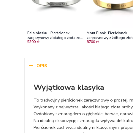
Fala blasku - Pierścionek
Mont Blank- Pierścionek
zaręczynowy z białego złota ze
zaręczynowy z żółtego zło
5300 zł
8700 zł
szmaragdem
585 ze szmaragdem
OPIS
Wyjątkowa klasyka
To tradycyjny pierścionek zaręczynowy o prostej, m
Wykonany z najwyższej jakości białego złota próby
Ozdobiony szmaragdem o głębokiej barwie, oprawi
Na idealną ekspozycję szmaragdu wpływa delikatna 
Pierścionek zachwyca idealnymi klasycznymi proporc