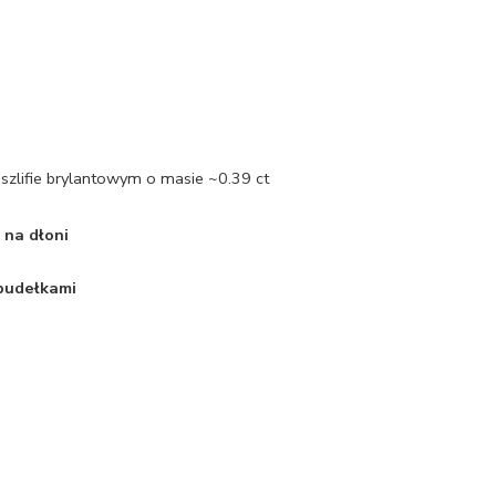
szlifie brylantowym o masie ~0.39 ct
 na dłoni
 pudełkami