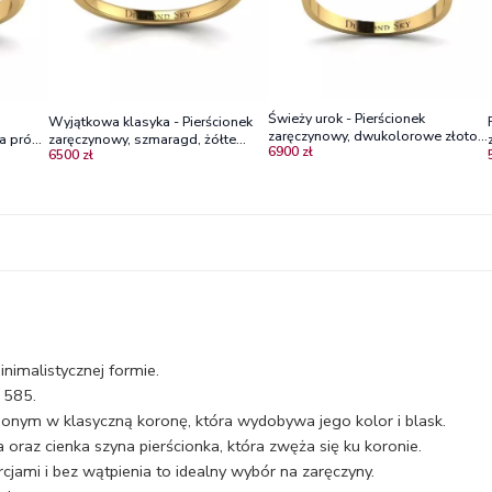
Świeży urok - Pierścionek
Wyjątkowa klasyka - Pierścionek
zaręczynowy, dwukolorowe złoto,
ta próby
zaręczynowy, szmaragd, żółte
6900 zł
szmaragd
6500 zł
złoto, próba 585
inimalistycznej formie.
 585.
onym w klasyczną koronę, która wydobywa jego kolor i blask.
oraz cienka szyna pierścionka, która zwęża się ku koronie.
jami i bez wątpienia to idealny wybór na zaręczyny.