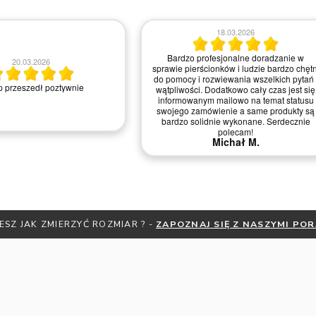
06.05.2026
20.06.2026
Dzień dobry Chciałabym Państwu a w
szczególności Pani *** z salonu z Krakow
podziękować za świetną komunikację,
, bardzo pomocna obsługa w
indywidualne podejście oraz życzliwość
akcie telefonicznym.
jaką Pani *** cechowała się przez cały
proces produkcji naszych obrączek.
Dziękujemy za doradztwo! Wyszły piękne,
zarówno grawer. Jesteśmy ogromnie
zadowoleni. Dziękujemy i pozdrawiamy
serdecznie Malwina Wiśniewska Łukasz
Deluga
Malwina W.
ESZ JAK ZMIERZYĆ ROZMIAR ? -
ZAPOZNAJ SIĘ Z NASZYMI PO