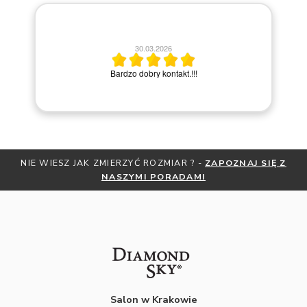
30.03.2026
Bar
Bardzo dobry kontakt.!!!
NIE WIESZ JAK ZMIERZYĆ ROZMIAR ? -
ZAPOZNAJ SIĘ Z
NASZYMI PORADAMI
Salon w Krakowie