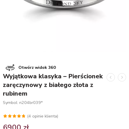
Otwórz widok 360
Wyjątkowa klasyka – Pierścionek
zaręczynowy z białego złota z
rubinem
Symbol: n204br039*
(
4
opinie klienta)
Oceniony
4
6900
zł