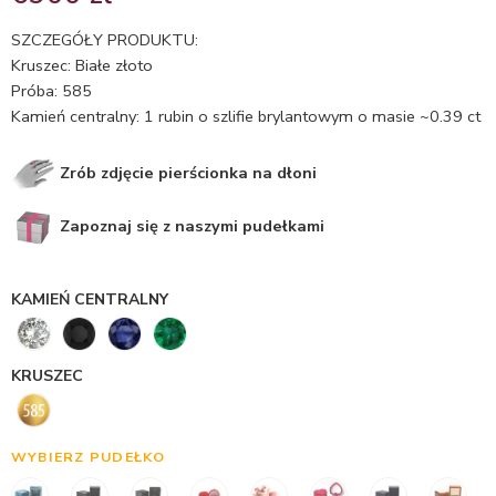
4.75
na 5
na
SZCZEGÓŁY PRODUKTU:
podstawie
Kruszec: Białe złoto
ocen
Próba: 585
klientów
Kamień centralny: 1 rubin o szlifie brylantowym o masie ~0.39 ct
Zrób zdjęcie pierścionka na dłoni
Zapoznaj się z naszymi pudełkami
KAMIEŃ CENTRALNY
KRUSZEC
WYBIERZ PUDEŁKO