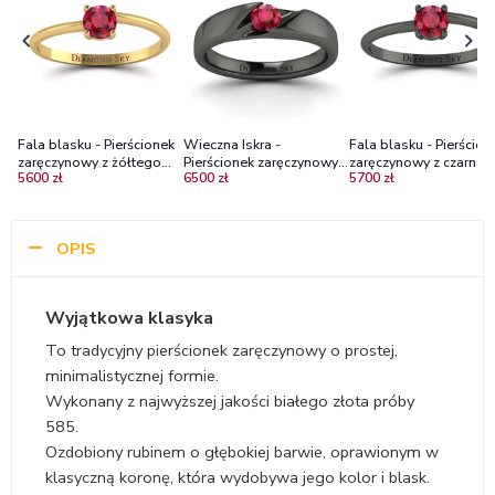
Fala blasku - Pierścionek
Wieczna Iskra -
Fala blasku - Pierścion
zaręczynowy z żółtego
Pierścionek zaręczynowy z
zaręczynowy z czarneg
5600 zł
6500 zł
5700 zł
złota z rubinem
czarnego złota z rubinem
złota z rubinem
0,20 ct
OPIS
Wyjątkowa klasyka
To tradycyjny pierścionek zaręczynowy o prostej,
minimalistycznej formie.
Wykonany z najwyższej jakości białego złota próby
585.
Ozdobiony rubinem o głębokiej barwie, oprawionym w
klasyczną koronę, która wydobywa jego kolor i blask.