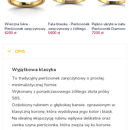
Wieczna Iskra -
Fala blasku - Pierścionek
Piękno ukryte w naturze
Pierścionek zaręczynowy z
zaręczynowy z żółtego
Pierścionek Diamond Sk
6200 zł
5600 zł
7200 zł
złota żółtego z rubinem
złota z rubinem
żółte złoto, rubin oraz
0,20 ct
diamenty
OPIS
Wyjątkowa klasyka
To tradycyjny pierścionek zaręczynowy o prostej,
minimalistycznej formie.
Wykonany z ponadczasowego żółtego złota próby
585.
Ozdobiony rubinem o głębokiej barwie, oprawionym w
klasyczną koronę, która wydobywa jego kolor i blask.
Na idealną ekspozycję rubinu wpływa delikatna oraz
cienka szyna pierścionka, która zwęża się ku koronie.