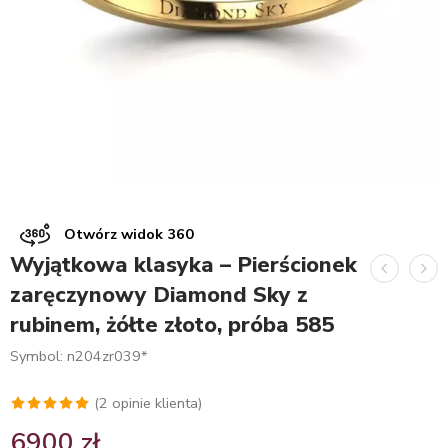
Otwórz widok 360
Wyjątkowa klasyka – Pierścionek
zaręczynowy Diamond Sky z
rubinem, żółte złoto, próba 585
Symbol: n204zr039*
(
2
opinie klienta)
Oceniony
2
6900
zł