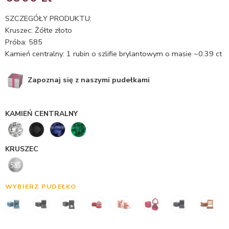
5.00
na 5
na
SZCZEGÓŁY PRODUKTU:
podstawie
Kruszec: Żółte złoto
ocen
Próba: 585
klientów
Kamień centralny: 1 rubin o szlifie brylantowym o masie ~0.39 ct
Zapoznaj się z naszymi pudełkami
KAMIEŃ CENTRALNY
KRUSZEC
WYBIERZ PUDEŁKO