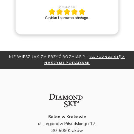
20.04.2026
M
Szybka i sprawna obsługa.
NIE WIESZ JAK ZMIERZYĆ ROZMIAR ? -
ZAPOZNAJ SIĘ Z
NASZYMI PORADAMI
Salon w Krakowie
ul. Legionów Piłsudskiego 17,
30-509 Kraków