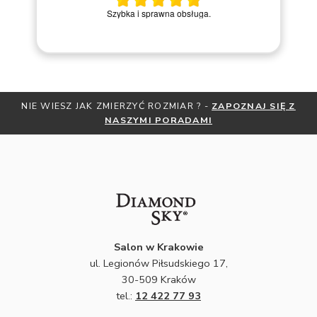
M
Szybka i sprawna obsługa.
ZAPOZNAJ SIĘ Z
OTRZYMAJ BEZPŁATNĄ MIARKĘ JUBILERSK
ZNIŻKI
ZAPISZ SIĘ DO NEWSLE
Salon w Krakowie
ul. Legionów Piłsudskiego 17,
30-509 Kraków
tel.:
12 422 77 93