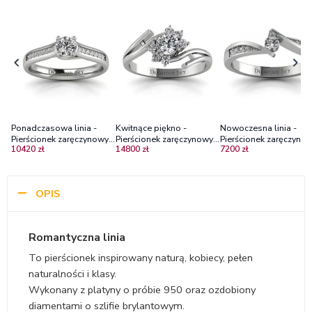
Ponadczasowa linia -
Kwitnące piękno -
Nowoczesna linia -
Pierścionek zaręczynowy
Pierścionek zaręczynowy z
Pierścionek zaręczynow
10420 zł
14800 zł
7200 zł
Diamond Sky, platyna,
platyny z diamentami
platyny z diamentami
diamenty
OPIS
Romantyczna linia
To pierścionek inspirowany naturą, kobiecy, pełen
naturalności i klasy.
Wykonany z platyny o próbie 950 oraz ozdobiony
diamentami o szlifie brylantowym.