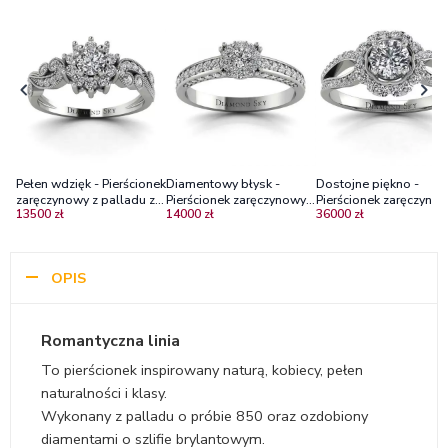
Pełen wdzięk - Pierścionek
Diamentowy błysk -
Dostojne piękno -
zaręczynowy z palladu z
Pierścionek zaręczynowy
Pierścionek zaręczynow
13500 zł
14000 zł
36000 zł
diamentami VS1/H
Diamond Sky, pallad,
palladu z brylantami
brylanty VS1/E
Vs2/H
OPIS
Romantyczna linia
To pierścionek inspirowany naturą, kobiecy, pełen
naturalności i klasy.
Wykonany z palladu o próbie 850 oraz ozdobiony
diamentami o szlifie brylantowym.