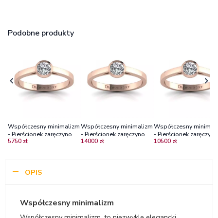
Podobne produkty
Współczesny minimalizm
Współczesny minimalizm
Współczesny minimal
- Pierścionek zaręczynowy
- Pierścionek zaręczynowy
- Pierścionek zaręczyn
5750 zł
14000 zł
10500 zł
Diamond Sky z różowego
z różowego złota z
Diamond Sky, różowe
złota z diamentem
diamentem
złoto, brylant
OPIS
Współczesny minimalizm
Współczesny minimalizm, to niezwykle elegancki