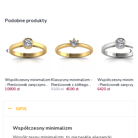
Podobne produkty
Współczesny minimalizm
Klasyczny minimalizm -
Współczesny minimal
- Pierścionek zaręczynowy
Pierścionek z żółtego
- Pierścionek zaręczyn
10800 zł
5100 zł
4590 zł
6420 zł
z żółtego złota z
złota z brylantem 0.21ct
z białego złota z
diamentem
P1/H
diamentem
OPIS
Współczesny minimalizm
Współczesny minimalizm, to niezwykle elegancki