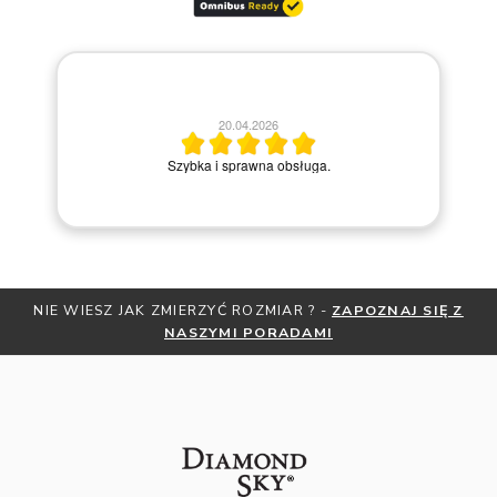
20.04.2026
M
Szybka i sprawna obsługa.
Z JAK ZMIERZYĆ ROZMIAR ? -
ZAPOZNAJ SIĘ Z
OTRZYMAJ BE
NASZYMI PORADAMI
ZNI