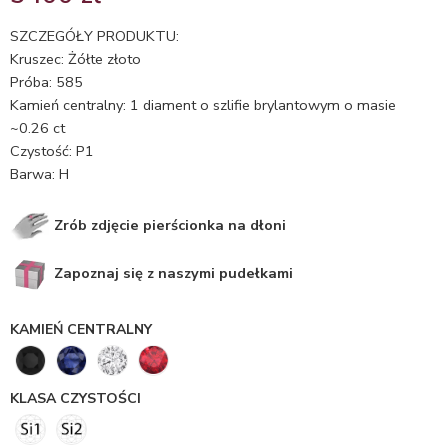
5.00
na 5
na
SZCZEGÓŁY PRODUKTU:
podstawie
Kruszec: Żółte złoto
ocen
Próba: 585
klientów
Kamień centralny: 1 diament o szlifie brylantowym o masie
~0.26 ct
Czystość: P1
Barwa: H
Zrób zdjęcie pierścionka na dłoni
Zapoznaj się z naszymi pudełkami
KAMIEŃ CENTRALNY
KLASA CZYSTOŚCI