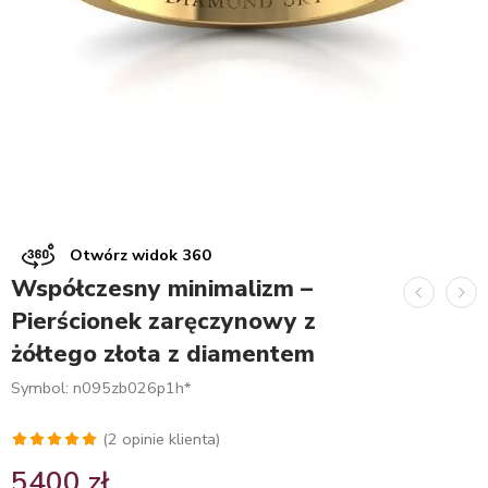
Otwórz widok 360
Współczesny minimalizm –
Pierścionek zaręczynowy z
żółtego złota z diamentem
Symbol: n095zb026p1h*
(
2
opinie klienta)
Oceniony
2
5400
zł