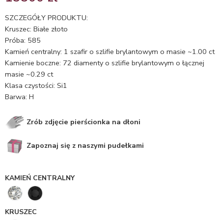
5.00
na 5
na
SZCZEGÓŁY PRODUKTU:
podstawie
Kruszec: Białe złoto
ocen
Próba: 585
klientów
Kamień centralny: 1 szafir o szlifie brylantowym o masie ~1.00 ct
Kamienie boczne: 72 diamenty o szlifie brylantowym o łącznej
masie ~0.29 ct
Klasa czystości: Si1
Barwa: H
Zrób zdjęcie pierścionka na dłoni
Zapoznaj się z naszymi pudełkami
KAMIEŃ CENTRALNY
KRUSZEC