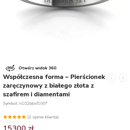
Otwórz widok 360
Współczesna forma – Pierścionek
zaręczynowy z białego złota z
szafirem i diamentami
Symbol: n102bbsf100*
(
2
opinie klienta)
Oceniony
2
15300
zł