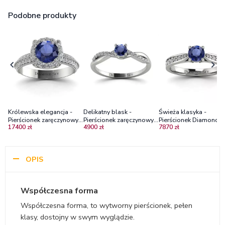
Podobne produkty
Królewska elegancja -
Delikatny blask -
Świeża klasyka -
Pierścionek zaręczynowy z
Pierścionek zaręczynowy z
Pierścionek Diamond Sk
17400 zł
4900 zł
7870 zł
białego złota z szafirem i
białego złota z szafirem
białe złoto, szafir,
diamentami
cejlońskim i diamentami
diamenty
OPIS
Współczesna forma
Współczesna forma, to wytworny pierścionek, pełen
klasy, dostojny w swym wyglądzie.