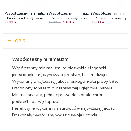
Współczesny minimalizm
Współczesny minimalizm
Współczesny minimal
- Pierścionek zaręczynowy
- Pierścionek zaręczynowy
- Pierścionek zaręczyn
5500 zł
4500 zł
4050 zł
5600 zł
z białego złota z
z białego złota z szafirem
z czarnego złota z
tanzanitem
0.32 ct
szafirem
OPIS
Współczesny minimalizm
Współczesny minimalizm, to niezwykle elegancki
pierścionek zaręczynowy o prostym, lekkim dizajnie.
Wykonany z najlepszej jakości białego złota próby 585.
Ozdobiony topazem o intensywnej i głębokiej barwie.
Minimalistyczna, pełna oprawa doskonale chroni i
podkreśla barwę topazu.
Perfekcyjnie wykonany z surowców najwyższej jakości.
Doskonały wybór, aby wyrazić swoje uczucia.