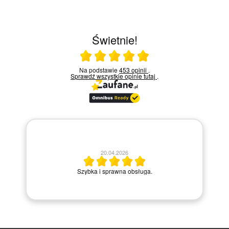
Świetnie!
Ocena średnia 5 na 5
Na podstawie
453 opinii
.
Sprawdź wszystkie opinie
tutaj
.
20.04.2026
M
Szybka i sprawna obsługa.