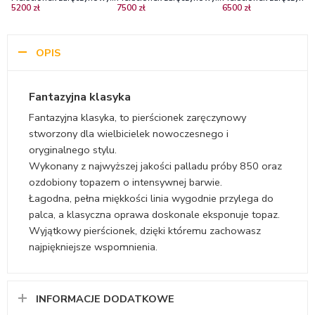
5200 zł
7500 zł
6500 zł
białego złota z topazem
palladu z brylantami
palladu z szafirem
SI1/H
OPIS
Fantazyjna klasyka
Fantazyjna klasyka, to pierścionek zaręczynowy
stworzony dla wielbicielek nowoczesnego i
oryginalnego stylu.
Wykonany z najwyższej jakości palladu próby 850 oraz
ozdobiony topazem o intensywnej barwie.
Łagodna, pełna miękkości linia wygodnie przylega do
palca, a klasyczna oprawa doskonale eksponuje topaz.
Wyjątkowy pierścionek, dzięki któremu zachowasz
najpiękniejsze wspomnienia.
INFORMACJE DODATKOWE