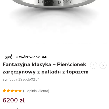
Otwórz widok 360
Fantazyjna klasyka – Pierścionek
zaręczynowy z palladu z topazem
Symbol: n125pltp025*
(
1
opinia klienta)
Oceniony
1
6200
zł
5.00
na 5
na