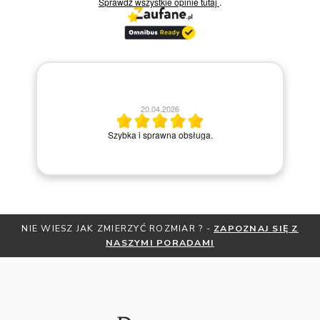
Sprawdź wszystkie opinie
tutaj
.
20.04.2026
M
Szybka i sprawna obsługa.
Z JAK ZMIERZYĆ ROZMIAR ? -
ZAPOZNAJ SIĘ Z
OTRZYMAJ BE
NASZYMI PORADAMI
ZNI