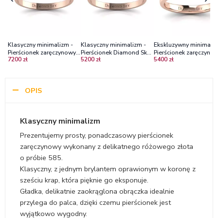
Klasyczny minimalizm -
Klasyczny minimalizm -
Ekskluzywny minimaliz
Pierścionek zaręczynowy z
Pierścionek Diamond Sky
Pierścionek zaręczynow
7200 zł
5200 zł
5400 zł
różowego złota z
z różowego złota z
różowego złota z
diamentem
diamentem
diamentem
OPIS
Klasyczny minimalizm
Prezentujemy prosty, ponadczasowy pierścionek
zaręczynowy wykonany z delikatnego różowego złota
o próbie 585.
Klasyczny, z jednym brylantem oprawionym w koronę z
sześciu krap, która pięknie go eksponuje.
Gładka, delikatnie zaokrąglona obrączka idealnie
przylega do palca, dzięki czemu pierścionek jest
wyjątkowo wygodny.