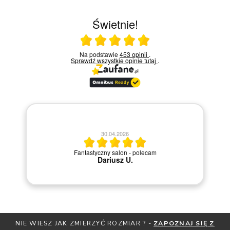
Świetnie!
Ocena średnia 5 na 5
Na podstawie
453 opinii
.
Sprawdź wszystkie opinie
tutaj
.
30.04.2026
Fantastyczny salon - polecam
Dariusz U.
NIE WIESZ JAK ZMIERZYĆ ROZMIAR ? -
ZAPOZNAJ SIĘ Z