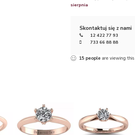
sierpnia
Skontaktuj się z nami
12 422 77 93
733 66 88 88
19
people
are viewing this