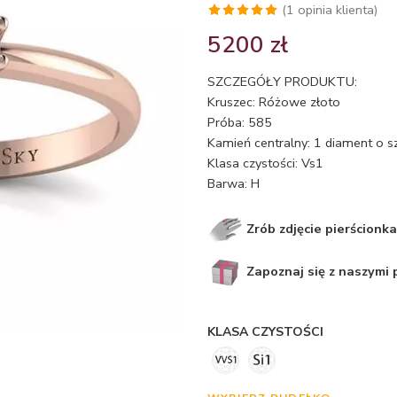
(
1
opinia klienta)
Oceniony
1
5200
zł
5.00
na 5
na
SZCZEGÓŁY PRODUKTU:
podstawie
Kruszec: Różowe złoto
oceny
Próba: 585
klienta
Kamień centralny: 1 diament o s
Klasa czystości: Vs1
Barwa: H
Zrób zdjęcie pierścionka
Zapoznaj się z naszymi
KLASA CZYSTOŚCI