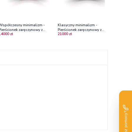
Współczesny minimalizm -
Klasyczny minimalizm -
Pierścionek zaręczynowy z
Pierścionek zaręczynowy z
14000 zł
21000 zł
różowego złota z diamentem
różowego złota z diamentem 0,50
ct