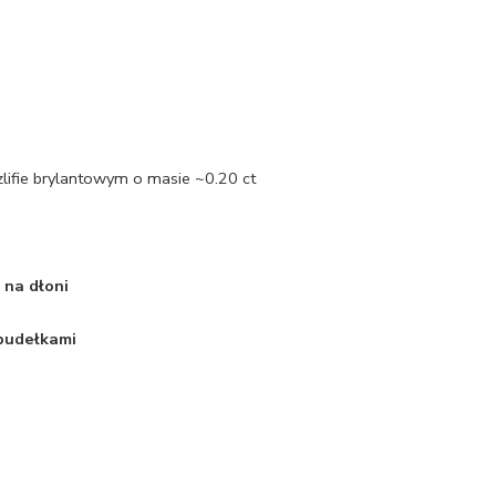
zlifie brylantowym o masie ~0.20 ct
 na dłoni
 pudełkami