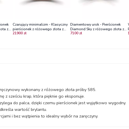
ionek
Czarujący minimalizm - Klasyczny
Diamentowy urok - Pierścionek
ota z
pierścionek z różowego złota z
Diamond Sky z różowego złota z
21900 zł
7100 zł
brylantem 0,5 ct
diamentem
aręczynowy wykonany z różowego złota próby 585.
 z sześciu krap, która pięknie go eksponuje.
rzylega do palca, dzięki czemu pierścionek jest wyjątkowo wygodny.
kreśla wartość brylantu.
jami i bez wątpienia to idealny wybór na zaręczyny.