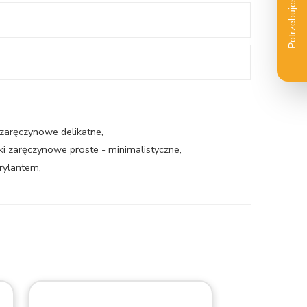
 zaręczynowe delikatne
,
ki zaręczynowe proste - minimalistyczne
,
brylantem
,