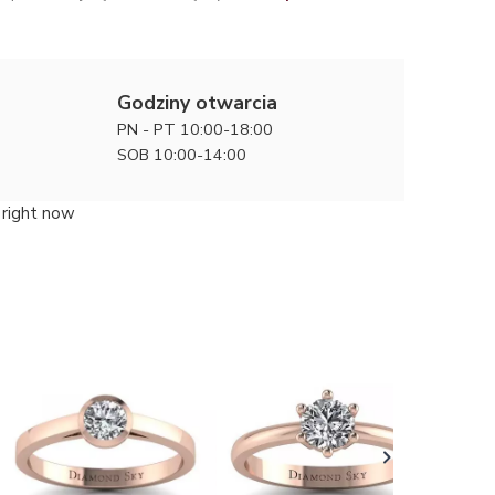
Godziny otwarcia
PN - PT 10:00-18:00
SOB 10:00-14:00
 right now
Klasyczn
Pierścio
6900 zł
różowego