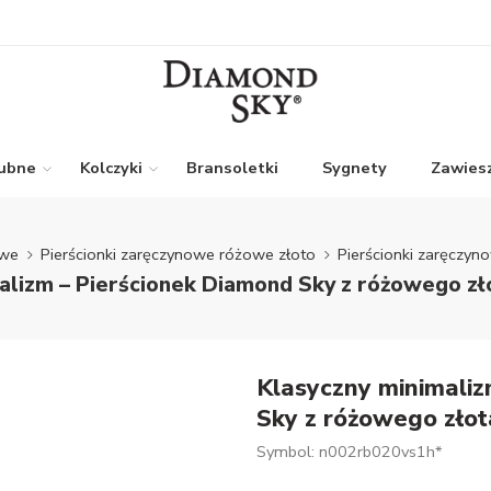
lubne
Kolczyki
Bransoletki
Sygnety
Zawiesz
owe
Pierścionki zaręczynowe różowe złoto
Pierścionki zaręczy
alizm – Pierścionek Diamond Sky z różowego z
Klasyczny minimaliz
Sky z różowego zło
Symbol: n002rb020vs1h*