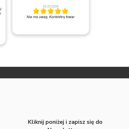
2
03.03.2026
i
i
Wszystko ok, ba
Nie ma uwag. Konkretny towar
kontakci
RADAMI
Kliknij poniżej i zapisz się do