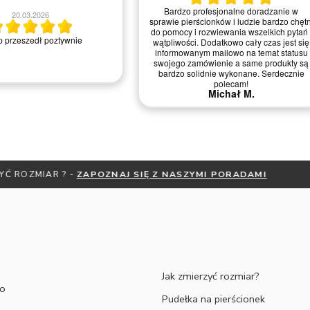
Bardzo profesjonalne doradzanie w
20.03.2026
sprawie pierścionków i ludzie bardzo chętn
do pomocy i rozwiewania wszelkich pytań 
 przeszedł poztywnie
wątpliwości. Dodatkowo cały czas jest się
informowanym mailowo na temat statusu
swojego zamówienie a same produkty są
bardzo solidnie wykonane. Serdecznie
polecam!
Michał M.
ESZ JAK ZMIERZYĆ ROZMIAR ? -
ZAPOZNAJ SIĘ Z NASZYMI PO
Jak zmierzyć rozmiar?
to
Pudełka na pierścionek