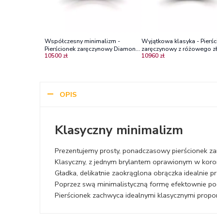
Współczesny minimalizm -
Wyjątkowa klasyka - Pierśc
Pierścionek zaręczynowy Diamond
zaręczynowy z różowego zł
10500 zł
10960 zł
Sky, różowe złoto, brylant
diamentem
OPIS
Klasyczny minimalizm
Prezentujemy prosty, ponadczasowy pierścionek z
Klasyczny, z jednym brylantem oprawionym w koronę
Gładka, delikatnie zaokrąglona obrączka idealnie p
Poprzez swą minimalistyczną formę efektownie pod
Pierścionek zachwyca idealnymi klasycznymi proporc