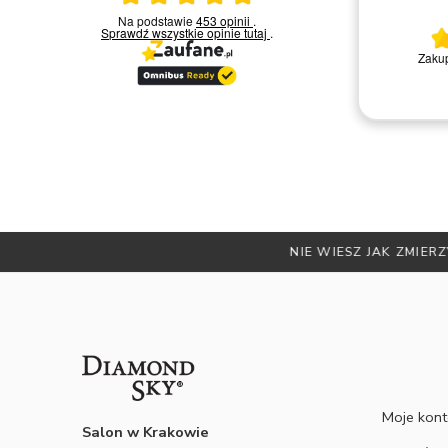
23.03.2026
Na podstawie
453 opinii
.
Sprawdź wszystkie opinie
tutaj
.
Bardzo miła i kompetentna obsługa.
Zakup
Polecam
Remigiusz D.
NIE WI
Moje kon
Salon w Krakowie