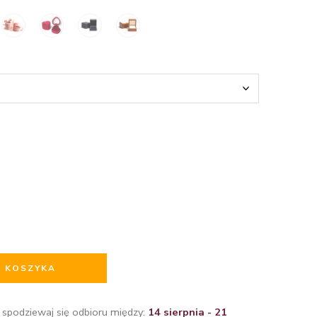
O KOSZYKA
 spodziewaj się odbioru między:
14 sierpnia - 21